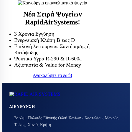
Νέα Σειρά Ψυγείων
RapidAirSystems!
3 Χρόνια Εγγύηση
Ενεργειακή Κλάση Β έως D
Επιλογή λειτουργίας Συντήρησης ή
Κατάψυξης
Ψυκτικά Υγρά R-290 & R-600a
Αξιοπιστία & Value for Money
Ανακαλύψτε τα εδώ!
ΔΙΕΎΘΥΝΣΗ
2ο χλμ. Παλαιάς Εθνικής Οδού Χανίων - Καστελίου, Μακρύς
Τοίχος, Χανιά, Κρήτη