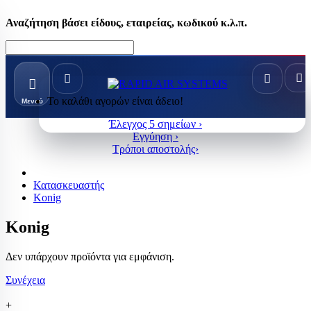
Αναζήτηση βάσει είδους, εταιρείας, κωδικού κ.λ.π.
Το καλάθι αγορών είναι άδειο!
Μενού
Έλεγχος 5 σημείων ›
Εγγύηση ›
Τρόποι αποστολής›
Κατασκευαστής
Konig
Konig
Δεν υπάρχουν προϊόντα για εμφάνιση.
Συνέχεια
+