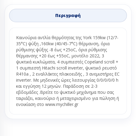
Περιγραφή
Καινούρια αντλία θερμότητας της York 159kw (12/7-
35°C) ψύξη ,160kw (40/45-7°C) θέρμανση, όρια
ρύθμισης ψύξης -8 έως +25οC, όρια ρύθμισης
θέρμανσης +20 έως +55οC, μοντέλο 2022, 3
ψυκτικά κυκλώματα, 4 συμπιεστές Copeland scroll +
1 συμπιεστή Hitachi scroll inverter, ψυκτικό ρευστό
R410a , 2 εναλλάκτες πλακοειδής , 3 ανεμιστήρες EC
inverter. Με μηδενικές ώρες λειτουργίας 0/0/0/0/0 h
και εγγύηση 12 μηνών. Παράδοση σε 2-3
εβδομάδες .Βρείτε το ψυκτικό μηχάνημα που σας
ταιριάζει, καινούριο ή μεταχειρισμένο για πώληση ή
ενοικίαση στο www.mychiller.gr