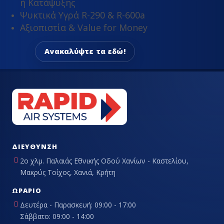
ή Κατάψυξης
Ψυκτικά Υγρά R-290 & R-600a
Αξιοπιστία & Value for Money
Ανακαλύψτε τα εδώ!
ΔΙΕΎΘΥΝΣΗ
2ο χλμ. Παλαιάς Εθνικής Οδού Χανίων - Καστελίου,
Μακρύς Τοίχος, Χανιά, Κρήτη
ΩΡΆΡΙΟ
Δευτέρα - Παρασκευή: 09:00 - 17:00
Σάββατο: 09:00 - 14:00