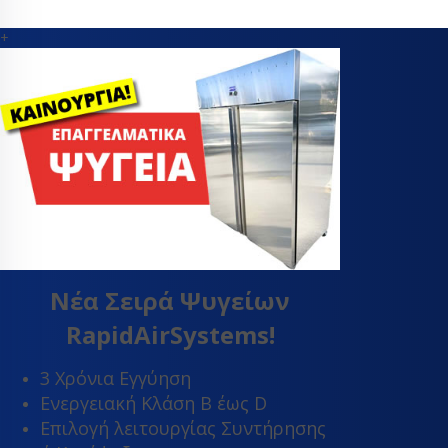
+
Νέα Σειρά Ψυγείων
RapidAirSystems!
3 Χρόνια Εγγύηση
Ενεργειακή Κλάση Β έως D
Επιλογή λειτουργίας Συντήρησης