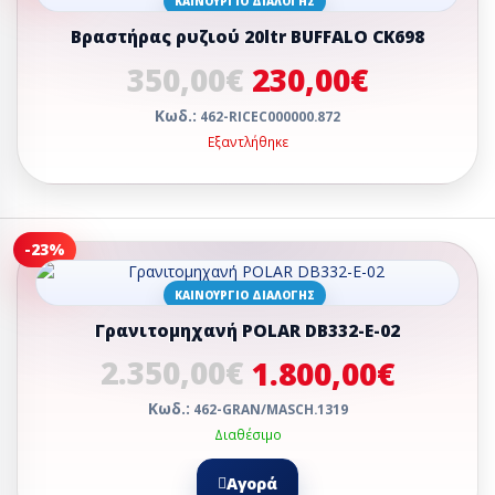
ΚΑΙΝΟΎΡΓΙΟ ΔΙΑΛΟΓΉΣ
Βραστήρας ρυζιού 20ltr BUFFALO CK698
350,00€
230,00€
Κωδ.:
462-RICEC000000.872
Εξαντλήθηκε
-23%
ΚΑΙΝΟΎΡΓΙΟ ΔΙΑΛΟΓΉΣ
Γρανιτομηχανή POLAR DB332-E-02
2.350,00€
1.800,00€
Κωδ.:
462-GRAN/MASCH.1319
Διαθέσιμο
Αγορά