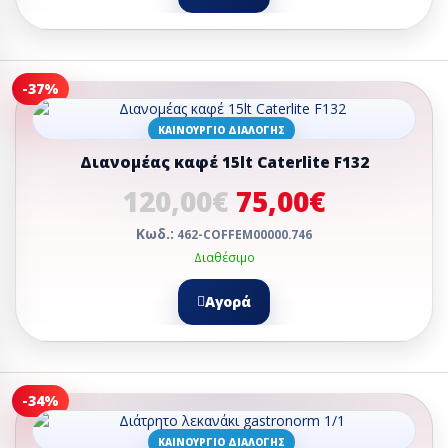
-37%
ΚΑΙΝΟΎΡΓΙΟ ΔΙΑΛΟΓΉΣ
Διανομέας καφέ 15lt Caterlite F132
120,00€
75,00€
Κωδ.:
462-COFFEM00000.746
Διαθέσιμο
Αγορά
-34%
ΚΑΙΝΟΎΡΓΙΟ ΔΙΑΛΟΓΉΣ