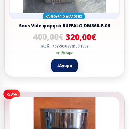
ΚΑΙΝΟΎΡΓΙΟ ΔΙΑΛΟΓΉΣ
Sous Vide φορητό BUFFALO DM868-Ε-06
400,00€
320,00€
Κωδ.:
462-SOUSVIDE0.1352
Διαθέσιμο
Αγορά
-53%