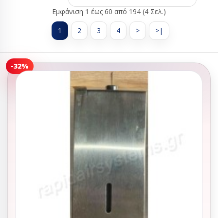
Εμφάνιση 1 έως 60 από 194 (4 Σελ.)
1
2
3
4
>
>|
-32%