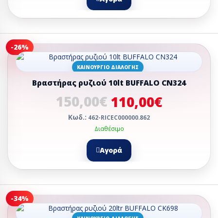
-26%
ΚΑΙΝΟΎΡΓΙΟ ΔΙΑΛΟΓΉΣ
Βραστήρας ρυζιού 10lt BUFFALO CN324
150,00€
110,00€
Κωδ.:
462-RICEC000000.862
Διαθέσιμο
Αγορά
-34%