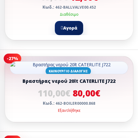
Κωδ.:
462-BALLVALVE00.452
Διαθέσιμο
Αγορά
-27%
ΚΑΙΝΟΎΡΓΙΟ ΔΙΑΛΟΓΉΣ
Βραστήρας νερού 20lt CATERLITE J722
110,00€
80,00€
Κωδ.:
462-BOILER00000.868
Εξαντλήθηκε