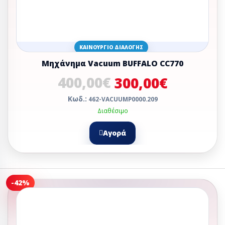
ΚΑΙΝΟΎΡΓΙΟ ΔΙΑΛΟΓΉΣ
Mηχάνημα Vacuum BUFFALO CC770
400,00€
300,00€
Κωδ.:
462-VACUUMP0000.209
Διαθέσιμο
Αγορά
-42%