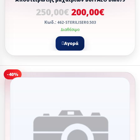
250,00€
200,00€
Κωδ.:
462-STERILISER0.503
Διαθέσιμο
Αγορά
-40%