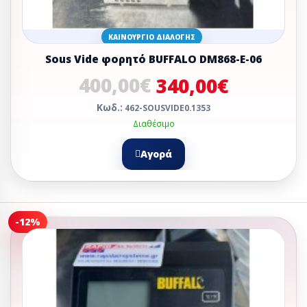
ΚΑΙΝΟΎΡΓΙΟ ΔΙΑΛΟΓΉΣ
Sous Vide φορητό BUFFALO DM868-Ε-06
400,00€
340,00€
Κωδ.:
462-SOUSVIDE0.1353
Διαθέσιμο
Αγορά
-12%