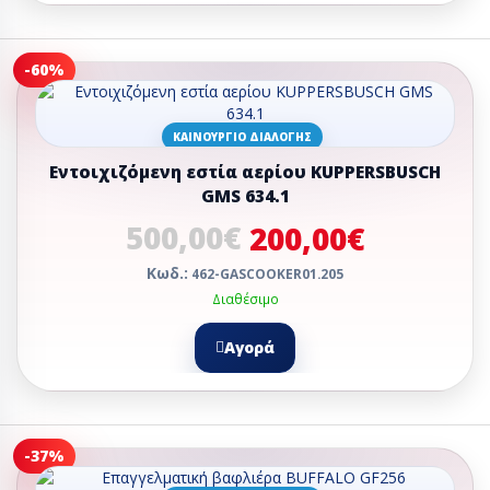
-60%
ΚΑΙΝΟΎΡΓΙΟ ΔΙΑΛΟΓΉΣ
Εντοιχιζόμενη εστία αερίου KUPPERSBUSCH
GMS 634.1
500,00€
200,00€
Κωδ.:
462-GASCOOKER01.205
Διαθέσιμο
Αγορά
-37%