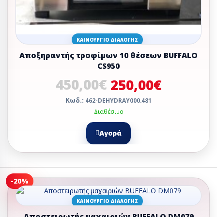
ΚΑΙΝΟΎΡΓΙΟ ΔΙΑΛΟΓΉΣ
Αποξηραντής τροφίμων 10 θέσεων BUFFALO
CS950
450,00€
250,00€
Κωδ.:
462-DEHYDRAY000.481
Διαθέσιμο
Αγορά
-20%
ΚΑΙΝΟΎΡΓΙΟ ΔΙΑΛΟΓΉΣ
Αποστειρωτής μαχαιριών BUFFALO DM079