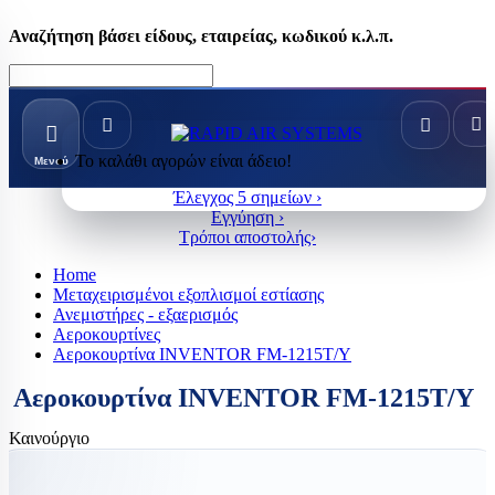
Αναζήτηση βάσει είδους, εταιρείας, κωδικού κ.λ.π.
Το καλάθι αγορών είναι άδειο!
Μενού
Έλεγχος 5 σημείων ›
Εγγύηση ›
Τρόποι αποστολής›
Home
Μεταχειρισμένοι εξοπλισμοί εστίασης
Ανεμιστήρες - εξαερισμός
Αεροκουρτίνες
Αεροκουρτίνα INVENTOR FM-1215T/Y
Αεροκουρτίνα INVENTOR FM-1215T/Y
Καινούργιο