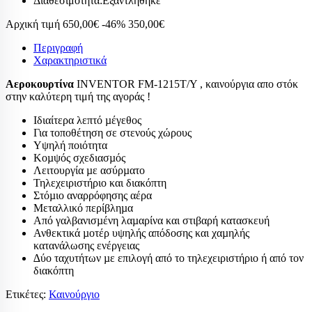
Διαθεσιμότητα:
Εξαντλήθηκε
Αρχική τιμή
650,00€
-46%
350,00€
Περιγραφή
Χαρακτηριστικά
Αεροκουρτίνα
INVENTOR FM-1215T/Y , καινούργια απο στόκ
στην καλύτερη τιμή της αγοράς !
Ιδιαίτερα λεπτό µέγεθος
Για τοποθέτηση σε στενούς χώρους
Υψηλή ποιότητα
Κοµψός σχεδιασµός
Λειτουργία µε ασύρµατο
Τηλεχειριστήριο και διακόπτη
Στόµιο αναρρόφησης αέρα
Μεταλλικό περίβληµα
Από γαλβανισµένη λαµαρίνα και στιβαρή κατασκευή
Ανθεκτικά µοτέρ υψηλής απόδοσης και χαµηλής
κατανάλωσης ενέργειας
∆ύο ταχυτήτων µε επιλογή από το τηλεχειριστήριο ή από τον
διακόπτη
Ετικέτες:
Καινούργιο