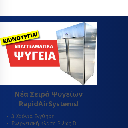
+
Νέα Σειρά Ψυγείων
RapidAirSystems!
3 Χρόνια Εγγύηση
Ενεργειακή Κλάση Β έως D