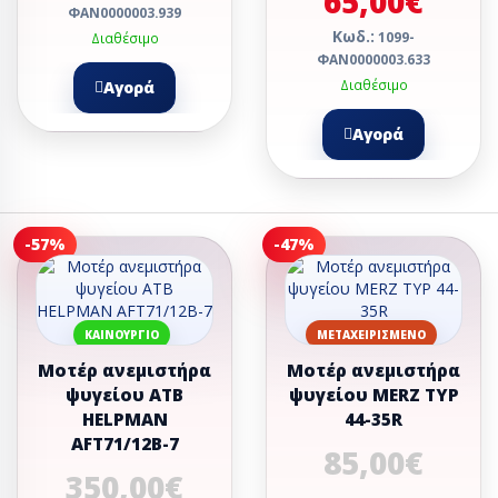
65,00€
ΦΑΝ0000003.939
Κωδ.:
1099-
Διαθέσιμο
ΦΑΝ0000003.633
Διαθέσιμο
Αγορά
Αγορά
-57%
-47%
ΚΑΙΝΟΎΡΓΙΟ
ΜΕΤΑΧΕΙΡΙΣΜΈΝΟ
Μοτέρ ανεμιστήρα
Μοτέρ ανεμιστήρα
ψυγείου ΑΤΒ
ψυγείου MERZ TYP
HELPMAN
44-35R
AFT71/12B-7
85,00€
350,00€