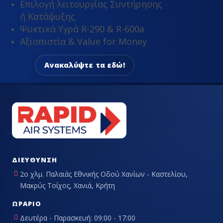
Επιλογή λειτουργίας Συντήρησης
ή Κατάψυξης
Ψυκτικά Υγρά R-290 & R-600a
Αξιοπιστία & Value for Money
Ανακαλύψτε τα εδώ!
ΔΙΕΎΘΥΝΣΗ
2ο χλμ. Παλαιάς Εθνικής Οδού Χανίων - Καστελίου,
Μακρύς Τοίχος, Χανιά, Κρήτη
ΩΡΆΡΙΟ
Δευτέρα - Παρασκευή: 09:00 - 17:00