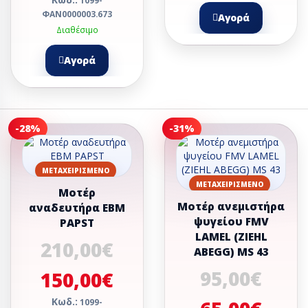
1099-
ΦΑΝ0000003.673
Αγορά
Διαθέσιμο
Αγορά
-28%
-31%
ΜΕΤΑΧΕΙΡΙΣΜΈΝΟ
ΜΕΤΑΧΕΙΡΙΣΜΈΝΟ
Μοτέρ
Μοτέρ ανεμιστήρα
αναδευτήρα EBM
ψυγείου FMV
PAPST
LAMEL (ZIEHL
210,00€
ABEGG) MS 43
95,00€
150,00€
Κωδ.:
1099-