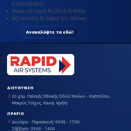
ή Κατάψυξης
Ψυκτικά Υγρά R-290 & R-600a
Αξιοπιστία & Value for Money
Ανακαλύψτε τα εδώ!
ΔΙΕΎΘΥΝΣΗ
2ο χλμ. Παλαιάς Εθνικής Οδού Χανίων - Καστελίου,
Μακρύς Τοίχος, Χανιά, Κρήτη
ΩΡΆΡΙΟ
Δευτέρα - Παρασκευή: 09:00 - 17:00
Σάββατο: 09:00 - 14:00