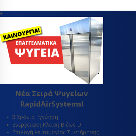
+
Νέα Σειρά Ψυγείων
RapidAirSystems!
3 Χρόνια Εγγύηση
Ενεργειακή Κλάση Β έως D
Επιλογή λειτουργίας Συντήρησης