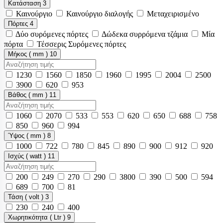
Κατάσταση
3
Καινούργιο
Καινούργιο διαλογής
Μεταχειρισμένο
Πόρτες
4
Δύο συρόμενες πόρτες
Δώδεκα συρρόμενα τζάμια
Μία
πόρτα
Τέσσερις Συρόμενες πόρτες
Μήκος ( mm )
10
1230
1560
1850
1960
1995
2004
2500
3900
620
953
Βάθος ( mm )
11
1060
2070
533
553
620
650
688
758
850
960
994
Ύψος ( mm )
8
1000
722
780
845
890
900
912
920
Ισχύς ( watt )
11
200
249
270
290
3800
390
500
594
689
700
81
Τάση ( volt )
3
230
240
400
Χωρητικότητα ( Ltr )
9