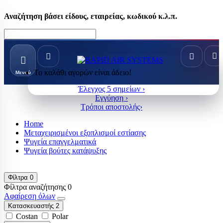
Αναζήτηση βάσει είδους, εταιρείας, κωδικού κ.λ.π.
Το καλάθι αγορών είναι άδειο!
Μενού
Έλεγχος 5 σημείων ›
Εγγύηση ›
Τρόποι αποστολής›
Home
Μεταχειρισμένοι εξοπλισμοί εστίασης
Ψυγεία επαγγελματικά
Ψυγεία βούτες κατάψυξης
Φίλτρα
0
Φίλτρα αναζήτησης
0
Αφαίρεση όλων
Κατασκευαστής
2
Costan
Polar