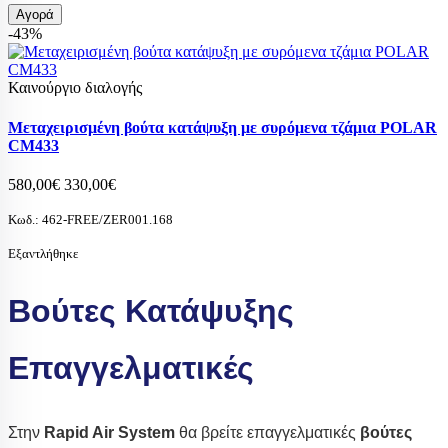
Αγορά
-43%
Καινούργιο διαλογής
Μεταχειρισμένη βούτα κατάψυξη με συρόμενα τζάμια POLAR
CM433
580,00€
330,00€
Κωδ.:
462-FREE/ZER001.168
Εξαντλήθηκε
Βούτες Κατάψυξης
Επαγγελματικές
Στην
Rapid Air System
θα βρείτε επαγγελματικές
βούτες