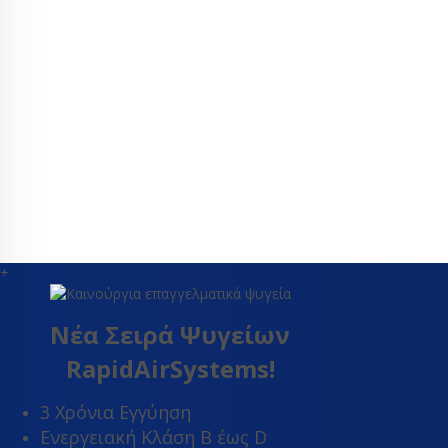
ΤΡΑΠΈΖΙΑ ΕΡΓΑΣ
+
Νέα Σειρά Ψυγείων
RapidAirSystems!
3 Χρόνια Εγγύηση
Ενεργειακή Κλάση Β έως D