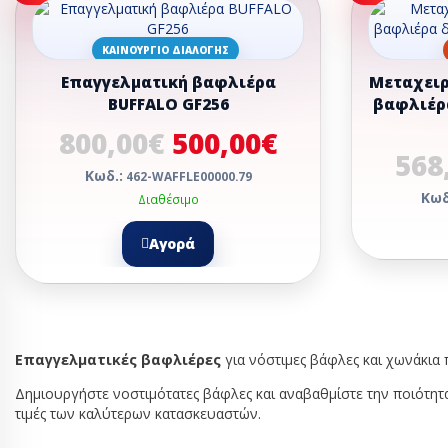
ΨΥΓΕΊΑ ΩΡΊΜΑ
ΚΑΙΝΟΎΡΓΙΟ ΔΙΑΛΟΓΉΣ
ΨΥΓΕΊΑ SELF - 
Επαγγελματική βαφλιέρα
Μεταχειρ
BUFFALO GF256
βαφλιέρ
ΠΑΓΟΜΗΧΑΝΈΣ
ΨΥΓΕΊΑ SELF S
800,00€
500,00€
Μηχανές παγ
ΨΥΓΕΊΑ ΑΛΛΑΝΤ
568
Μηχανή παγο
Κωδ.:
462-WAFFLE00000.79
ΨΥΓΕΊΑ ΒΙΤΡΊΝΕ
Κωδ
Διαθέσιμο
Επιδαπέδιε
Αγορά
Επιτραπέζι
ΨΥΓΕΊΑ ΒΟΎΤΕΣ
ΨΥΓΕΊΑ ΚΡΑΣΙΏ
Επαγγελματικές βαφλιέρες
για νόστιμες βάφλες και χωνάκια
ΨΥΓΕΊΑ ΠΑΓΩΤ
Δημιουργήστε νοστιμότατες βάφλες και αναβαθμίστε την ποιότητα
τιμές των καλύτερων κατασκευαστών.
ΨΥΚΤΙΚΆ ΑΝΤΑΛ
ΕΞΑΡΤΉΜΑΤΑ