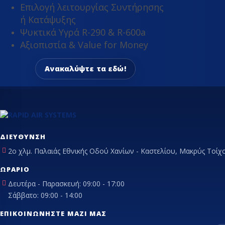
Επιλογή λειτουργίας Συντήρησης
ή Κατάψυξης
Ψυκτικά Υγρά R-290 & R-600a
Αξιοπιστία & Value for Money
Ανακαλύψτε τα εδώ!
ΔΙΕΎΘΥΝΣΗ
2ο χλμ. Παλαιάς Εθνικής Οδού Χανίων - Καστελίου, Μακρύς Τοίχο
ΩΡΆΡΙΟ
Δευτέρα - Παρασκευή: 09:00 - 17:00
Σάββατο: 09:00 - 14:00
ΕΠΙΚΟΙΝΩΝΉΣΤΕ ΜΑΖΊ ΜΑΣ