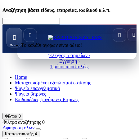
Αναζήτηση βάσει είδους, εταιρείας, κωδικού κ.λ.π.
Το καλάθι αγορών είναι άδειο!
Μενού
Έλεγχος 5 σημείων ›
Εγγύηση ›
Τρόποι αποστολής›
Home
Μεταχειρισμένοι εξοπλισμοί εστίασης
Ψυγεία επαγγελματικά
Ψυγεία βιτρίνες
Επιδαπέδιες ψυχόμενες βιτρίνες
Φίλτρα
0
Φίλτρα αναζήτησης
0
Αφαίρεση όλων
Κατασκευαστής
4