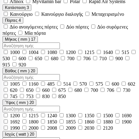
Afinox
Myvitamin bar
Polar
Rapid Air Systems
Κατάσταση
3
Καινούργιο
Καινούργιο διαλογής
Μεταχειρισμένο
Πόρτες
4
Δύο ανοιγόμενες πόρτες
Δύο πόρτες
Δύο συρόμενες
πόρτες
Μία πόρτα
Μήκος ( mm )
17
1000
1004
1080
1200
1215
1640
515
530
600
650
680
700
706
710
900
915
920
Βάθος ( mm )
20
1005
1160
485
514
570
575
600
602
620
650
660
675
680
700
706
730
745
753
830
850
Ύψος ( mm )
20
1200
1215
1240
1300
1350
1500
1690
1692
1800
1850
1855
1860
1880
1900
1990
2000
2008
2009
2030
2120
Ισχύς ( watt )
20