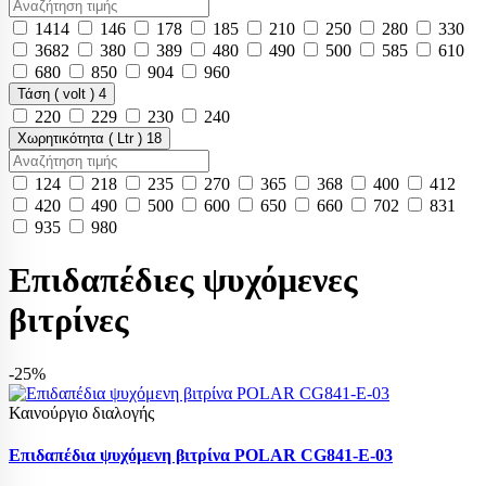
1414
146
178
185
210
250
280
330
3682
380
389
480
490
500
585
610
680
850
904
960
Τάση ( volt )
4
220
229
230
240
Χωρητικότητα ( Ltr )
18
124
218
235
270
365
368
400
412
420
490
500
600
650
660
702
831
935
980
Επιδαπέδιες ψυχόμενες
βιτρίνες
-25%
Καινούργιο διαλογής
Επιδαπέδια ψυχόμενη βιτρίνα POLAR CG841-E-03