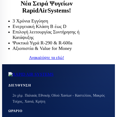
Νέα Σειρά Ψυγείων
RapidAirSystems!
3 Χρόνια Εγγύηση
Ενεργειακή Κλάση Β έως D
Επιλογή λειτουργίας Συντήρησης ή
Κατάψυξης
Ψυκτικά Υγρά R-290 & R-600a
Αξιοπιστία & Value for Money
Ανακαλύψτε τα εδώ!
ΔΙΕΎΘΥΝΣΗ
2ο χλμ. Παλαιάς Εθνικής Οδού Χανίων - Καστελίου, Μακρύς
Τοίχος, Χανιά, Κρήτη
ΩΡΆΡΙΟ