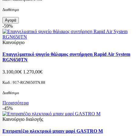
Διαθέσιμο
Αγορά
-59%
Καινούργιο
Επαγγελματικό ψυγείο θάλαμος συντήρηση Rapid Air System
RGN650TN
3.100,00€
1.270,00€
Κωδ.:
917-RGN650TN.88
Διαθέσιμο
Περισσότερα
-45%
Καινούργιο διαλογής
Επιτραπέζιο ηλεκτρικό μπαιν μαρί GASTRO M