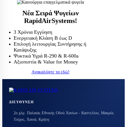
Νέα Σειρά Ψυγείων
RapidAirSystems!
3 Χρόνια Εγγύηση
Ενεργειακή Κλάση Β έως D
Επιλογή λειτουργίας Συντήρησης ή
Κατάψυξης
Ψυκτικά Υγρά R-290 & R-600a
Αξιοπιστία & Value for Money
Ανακαλύψτε τα εδώ!
ΔΙΕΎΘΥΝΣΗ
2ο χλμ. Παλαιάς Εθνικής Οδού Χανίων - Καστελίου, Μακρύς
Τοίχος, Χανιά, Κρήτη