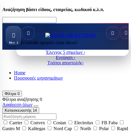
Αναζήτηση βάσει είδους, εταιρείας, κωδικού κ.λ.π.
Το καλάθι αγορών είναι άδειο!
Μενού
Έλεγχος 5 σημείων ›
Εγγύηση ›
Τρόποι αποστολής›
Home
Προσφορές μηχανημάτων
Φίλτρα
0
Φίλτρα αναζήτησης
0
Αφαίρεση όλων
Κατασκευαστής
14
Carrier
Convex
Costan
Electrolux
FB Faba
Gastro M
Kalitegas
Nord Cap
North
Polar
Rapid