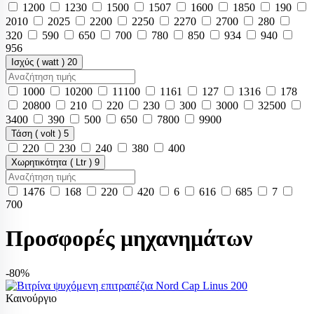
1200
1230
1500
1507
1600
1850
190
2010
2025
2200
2250
2270
2700
280
320
590
650
700
780
850
934
940
956
Ισχύς ( watt )
20
1000
10200
11100
1161
127
1316
178
20800
210
220
230
300
3000
32500
3400
390
500
650
7800
9900
Τάση ( volt )
5
220
230
240
380
400
Χωρητικότητα ( Ltr )
9
1476
168
220
420
6
616
685
7
700
Προσφορές μηχανημάτων
-80%
Καινούργιο