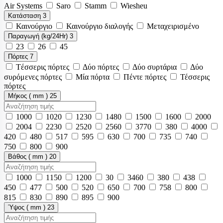
Air Systems
Saro
Stamm
Wiesheu
Κατάσταση
3
Καινούργιο
Καινούργιο διαλογής
Μεταχειρισμένο
Παραγωγή (kg/24Hr)
3
23
26
45
Πόρτες
7
Tέσσερις πόρτες
Δύο πόρτες
Δύο συρτάρια
Δύο
συρόμενες πόρτες
Μία πόρτα
Πέντε πόρτες
Τέσσερις
πόρτες
Μήκος ( mm )
25
1000
1020
1230
1480
1500
1600
2000
2004
2230
2520
2560
3770
380
4000
420
480
517
595
630
700
735
740
750
800
900
Βάθος ( mm )
20
1000
1150
1200
30
3460
380
438
450
477
500
520
650
700
758
800
815
830
890
895
900
Ύψος ( mm )
23