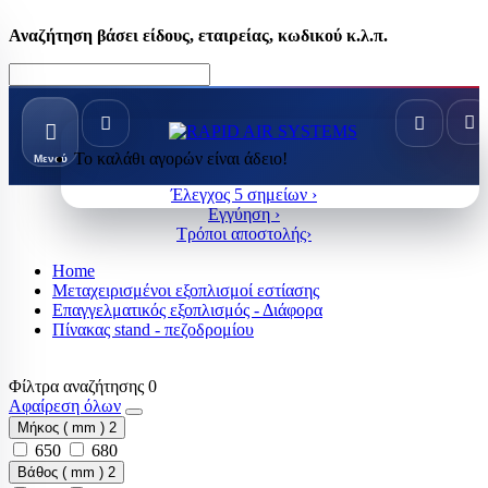
Αναζήτηση βάσει είδους, εταιρείας, κωδικού κ.λ.π.
Το καλάθι αγορών είναι άδειο!
Μενού
Έλεγχος 5 σημείων ›
Εγγύηση ›
Τρόποι αποστολής›
Home
Μεταχειρισμένοι εξοπλισμοί εστίασης
Επαγγελματικός εξοπλισμός - Διάφορα
Πίνακας stand - πεζοδρομίου
Φίλτρα αναζήτησης
0
Αφαίρεση όλων
Μήκος ( mm )
2
650
680
Βάθος ( mm )
2