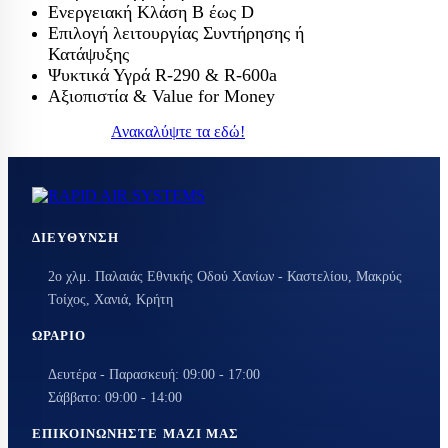
Ενεργειακή Κλάση Β έως D
Επιλογή λειτουργίας Συντήρησης ή
Κατάψυξης
Ψυκτικά Υγρά R-290 & R-600a
Αξιοπιστία & Value for Money
Ανακαλύψτε τα εδώ!
ΔΙΕΎΘΥΝΣΗ
2ο χλμ. Παλαιάς Εθνικής Οδού Χανίων - Καστελίου, Μακρύς
Τοίχος, Χανιά, Κρήτη
ΩΡΆΡΙΟ
Δευτέρα - Παρασκευή: 09:00 - 17:00
Σάββατο: 09:00 - 14:00
ΕΠΙΚΟΙΝΩΝΉΣΤΕ ΜΑΖΊ ΜΑΣ