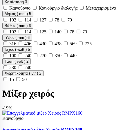
Κατάσταση
3
Καινούργιο
Καινούργιο διαλογής
Μεταχειρισμένο
Μήκος ( mm )
5
102
114
127
78
79
Βάθος ( mm )
6
102
114
125
140
78
79
Ύψος ( mm )
6
316
406
430
438
569
725
Ισχύς ( watt )
5
100
240
270
350
440
Τάση ( volt )
2
230
240
Χωρητικότητα ( Ltr )
2
15
50
Μίξερ χειρός
-19%
Καινούργιο
Επαγγελματικό μίξερ Χειρός RMPX160