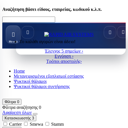
Αναζήτηση βάσει είδους, εταιρείας, κωδικού κ.λ.π.
Το καλάθι αγορών είναι άδειο!
Μενού
Έλεγχος 5 σημείων ›
Εγγύηση ›
Τρόποι αποστολής›
Home
Μεταχειρισμένοι εξοπλισμοί εστίασης
Ψυκτικοί θάλαμοι
Ψυκτικοί θάλαμοι συντήρησης
Φίλτρα
0
Φίλτρα αναζήτησης
0
Αφαίρεση όλων
Κατασκευαστής
3
Carrier
Smewa
Stamm