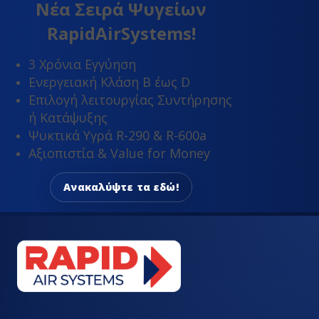
Νέα Σειρά Ψυγείων
RapidAirSystems!
3 Χρόνια Εγγύηση
Ενεργειακή Κλάση Β έως D
Επιλογή λειτουργίας Συντήρησης
ή Κατάψυξης
Ψυκτικά Υγρά R-290 & R-600a
Αξιοπιστία & Value for Money
Ανακαλύψτε τα εδώ!