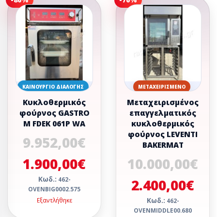
ΚΑΙΝΟΎΡΓΙΟ ΔΙΑΛΟΓΉΣ
ΜΕΤΑΧΕΙΡΙΣΜΈΝΟ
Κυκλοθερμικός
Μεταχειρισμένος
φούρνος GASTRO
επαγγελματικός
M FDEK 061P WA
κυκλοθερμικός
φούρνος LEVENTI
9.952,00€
BAKERMAT
1.900,00€
10.000,00€
Κωδ.:
462-
2.400,00€
OVENBIG0002.575
Κωδ.:
Εξαντλήθηκε
462-
OVENMIDDLE00.680