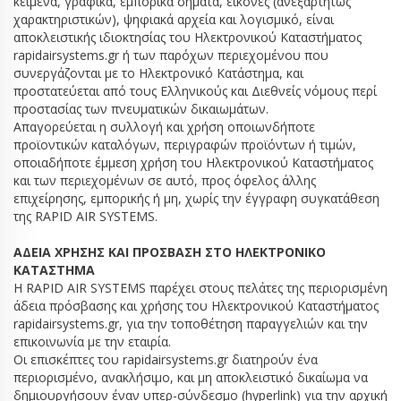
κείμενα, γραφικά, εμπορικά σήματα, εικόνες (ανεξαρτήτως
χαρακτηριστικών), ψηφιακά αρχεία και λογισμικό, είναι
αποκλειστικής ιδιοκτησίας του Ηλεκτρονικού Καταστήματος
rapidairsystems.gr ή των παρόχων περιεχομένου που
συνεργάζονται με το Ηλεκτρονικό Κατάστημα, και
προστατεύεται από τους Ελληνικούς και Διεθνείς νόμους περί
προστασίας των πνευματικών δικαιωμάτων.
Απαγορεύεται η συλλογή και χρήση οποιωνδήποτε
προϊοντικών καταλόγων, περιγραφών προϊόντων ή τιμών,
οποιαδήποτε έμμεση χρήση του Ηλεκτρονικού Καταστήματος
και των περιεχομένων σε αυτό, προς όφελος άλλης
επιχείρησης, εμπορικής ή μη, χωρίς την έγγραφη συγκατάθεση
της RAPID AIR SYSTEMS.
ΑΔΕΙΑ ΧΡΗΣΗΣ ΚΑΙ ΠΡΟΣΒΑΣΗ ΣΤΟ ΗΛΕΚΤΡΟΝΙΚΟ
ΚΑΤΑΣΤΗΜΑ
Η RAPID AIR SYSTEMS παρέχει στους πελάτες της περιορισμένη
άδεια πρόσβασης και χρήσης του Ηλεκτρονικού Καταστήματος
rapidairsystems.gr, για την τοποθέτηση παραγγελιών και την
επικοινωνία με την εταιρία.
Οι επισκέπτες του rapidairsystems.gr διατηρούν ένα
περιορισμένο, ανακλήσιμο, και μη αποκλειστικό δικαίωμα να
δημιουργήσουν έναν υπερ-σύνδεσμο (hyperlink) για την αρχική