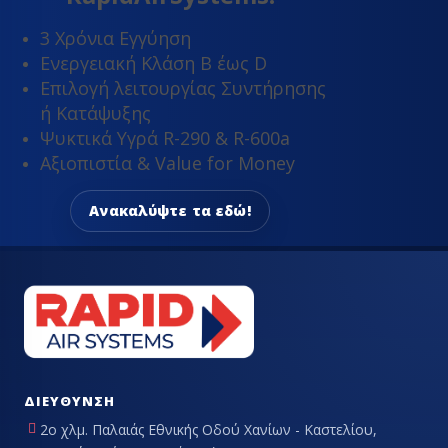
3 Χρόνια Εγγύηση
Ενεργειακή Κλάση Β έως D
Επιλογή λειτουργίας Συντήρησης
ή Κατάψυξης
Ψυκτικά Υγρά R-290 & R-600a
Αξιοπιστία & Value for Money
Ανακαλύψτε τα εδώ!
ΔΙΕΎΘΥΝΣΗ
2ο χλμ. Παλαιάς Εθνικής Οδού Χανίων - Καστελίου,