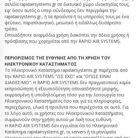
σελίδα rapidairsystems.gr σε δικτυακό χώρο ιδιοκτησίας τους,
εφ' όσον αυτός ο υπερ-σύνδεσμος δεν περιγράφει την
rapidairsystems.gr., ή τα προϊόντα ή τις υπηρεσίες τους με ένα
ψεύτικο, παραπλανητικό, μειωτικό ή ειδάλλως δυσάρεστο
τρόπο.
Οποιαδήποτε αναρμόδια χρήση διακόπτει την άδεια χρήσης ή
πρόσβασης που χορηγείται από την RAPID AIR SYSTEMS.
ΠΕΡΙΟΡΙΣΜΟΣ ΤΗΣ ΕΥΘΥΝΗΣ ΑΠΟ ΤΗ ΧΡΗΣΗ ΤΟΥ
ΗΛΕΚΤΡΟΝΙΚΟΥ ΚΑΤΑΣΤΗΜΑΤΟΣ
Το Ηλεκτρονικό Κατάστημα rapidairsystems.gr παρέχεται από
την RAPID AIR SYSTEMS "ΩΣ ΕΧΕΙ" και "ΟΠΩΣ ΕΙΝΑΙ
ΔΙΑΘΕΣΙΜΟ". Η RAPID AIR SYSTEMS δεν πραγματοποιεί καμία
εκπροσώπηση ή εξουσιοδότηση οποιασδήποτε μορφής,
εκφρασμένη ή υποδηλούμενη τόσο για την λειτουργία του
Ηλεκτρονικού Καταστήματος όσο και για τις πληροφορίες,
περιεχόμενο, υλικό ή προϊόντα που περιέχονται σε αυτό. Για
το λόγο αυτό, οι χρήστες του Ηλεκτρονικού Καταστήματος
συμφωνούν στην χρήση αυτού με δική τους ευθύνη.
Η RAPID AIR SYSTEMS δεν εγγυάται ότι το Ηλεκτρονικό
Κατάστημα rapidairsystems.gr, οι servers ή τα μηνύματα
ηλεκτρονικού ταχυδρομείου τα οποία αποστέλλονται από την