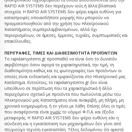
RAPID AIR SYSTEMS δεν περιέχουν ιούς ή άλλα βλαπτικά
στοιχεία. Η RAPID AIR SYSTEMS δεν φέρει καμία ευθύνη για
καταστροφές οποιασδήποτε μορφής που μπορούν να
πραγματοποιηθούν από την χρήση του Ηλεκτρονικού
Καταστήματος συμπεριλαμβανομένων, αλλά όχι
περιορισμένων, σε άμεσες, έμμεσες, τυχαίες, συμπτωματικές και
επακόλουθες.
ΠΕΡΙΓΡΑΦΕΣ, ΤΙΜΕΣ ΚΑΙ ΔΙΑΘΕΣΙΜΟΤΗΤΑ ΠΡΟΪΟΝΤΩΝ
To rapidairsystems.gr προσπαθεί να είναι όσο το δυνατόν
ακριβέστερο όσον αφορά τα χαρακτηριστικά, την τιμή, τη
διαθεσιμότητα καθώς και τις φωτογραφίες των προϊόντων οι
οποίες είναι ενδεικτικές και εμφανίζονται στο Ηλεκτρονικό μας
Κατάστημα. Εντούτοις, το rapidairsystems.gr δεν είναι
υπεύθυνο σε περίπτωση που τα χαρακτηριστικά ή άλλο
περιεχόμενο σχετικό με προϊόντα που πωλούνται μέσω του
Ηλεκτρονικού μας Καταστήματος είναι ανακριβή, μη πλήρη, μη
χρονικά ενημερωμένα, ή εν γένει με λάθη. Επίσης όλες οι τιμές
που αναφέρονται είναι
χωρίς
το νόμιμο Φ.Π.Α. και έξοδα
μεταφοράς. Η RAPID AIR SYSTEMS δεν φέρει ευθύνη εάν η
σύνδεση και η εγκατάσταση των μηχανημάτων δεν γίνει από
πτυχιούχο τεχνίτη-εγκαταστάτη. Τέλος δεδομένου ότι αρκετά