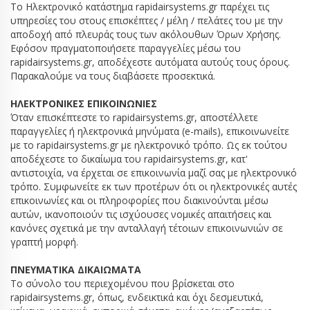
Το Ηλεκτρονικό κατάστημα rapidairsystems.gr παρέχει τις
υπηρεσίες του στους επισκέπτες / μέλη / πελάτες του με την
αποδοχή από πλευράς τους των ακόλουθων Όρων Χρήσης.
Εφόσον πραγματοποιήσετε παραγγελίες μέσω του
rapidairsystems.gr, αποδέχεστε αυτόματα αυτούς τους όρους.
Παρακαλούμε να τους διαβάσετε προσεκτικά.
ΗΛΕΚΤΡΟΝΙΚΕΣ ΕΠΙΚΟΙΝΩΝΙΕΣ
Όταν επισκέπτεστε το rapidairsystems.gr, αποστέλλετε
παραγγελίες ή ηλεκτρονικά μηνύματα (e-mails), επικοινωνείτε
με το rapidairsystems.gr με ηλεκτρονικό τρόπο. Ως εκ τούτου
αποδέχεστε το δικαίωμα του rapidairsystems.gr, κατ'
αντιστοιχία, να έρχεται σε επικοινωνία μαζί σας με ηλεκτρονικό
τρόπο. Συμφωνείτε εκ των προτέρων ότι οι ηλεκτρονικές αυτές
επικοινωνίες και οι πληροφορίες που διακινούνται μέσω
αυτών, ικανοποιούν τις ισχύουσες νομικές απαιτήσεις και
κανόνες σχετικά με την ανταλλαγή τέτοιων επικοινωνιών σε
γραπτή μορφή.
ΠΝΕΥΜΑΤΙΚΑ ΔΙΚΑΙΩΜΑΤΑ
Το σύνολο του περιεχομένου που βρίσκεται στο
rapidairsystems.gr, όπως, ενδεικτικά και όχι δεσμευτικά,