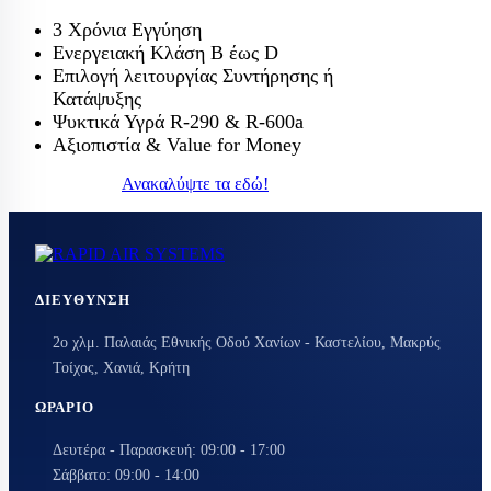
3 Χρόνια Εγγύηση
Ενεργειακή Κλάση Β έως D
Επιλογή λειτουργίας Συντήρησης ή
Κατάψυξης
Ψυκτικά Υγρά R-290 & R-600a
Αξιοπιστία & Value for Money
Ανακαλύψτε τα εδώ!
ΔΙΕΎΘΥΝΣΗ
2ο χλμ. Παλαιάς Εθνικής Οδού Χανίων - Καστελίου, Μακρύς
Τοίχος, Χανιά, Κρήτη
ΩΡΆΡΙΟ
Δευτέρα - Παρασκευή: 09:00 - 17:00
Σάββατο: 09:00 - 14:00