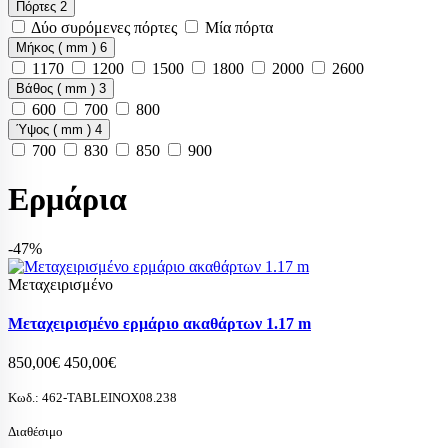
Πόρτες
2
Δύο συρόμενες πόρτες
Μία πόρτα
Μήκος ( mm )
6
1170
1200
1500
1800
2000
2600
Βάθος ( mm )
3
600
700
800
Ύψος ( mm )
4
700
830
850
900
Ερμάρια
-47%
Μεταχειρισμένο
Μεταχειρισμένο ερμάριο ακαθάρτων 1.17 m
850,00€
450,00€
Κωδ.:
462-TABLEINOX08.238
Διαθέσιμο