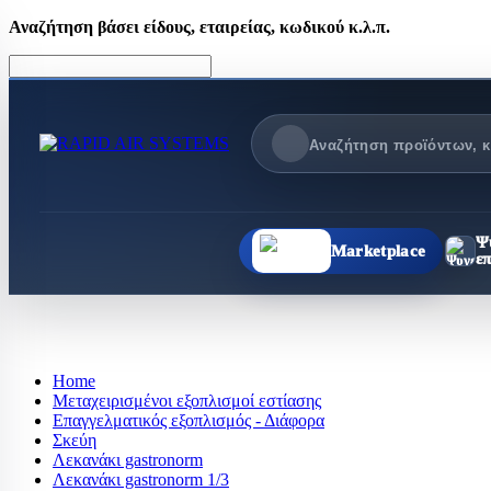
Αναζήτηση βάσει είδους, εταιρείας, κωδικού κ.λ.π.
Ψ
Marketplace
ε
Ψυγ
ΘΈΡΜΑΝΣΗ Τ
ΠΕΡΙΣΣΌΤΕΡΑ
Ό
Ολες οι
Hot Dog
Home
κατηγορίες
Βιτρίνες θερμαι
Μεταχειρισμένοι εξοπλισμοί εστίασης
ΨΥΓ
Μπαίν μαρί
Επαγγελματικός εξοπλισμός - Διάφορα
Σκεύη
Μπουφέδες ξεν
Ψυ
Λεκανάκι gastronorm
Στόφες
Λεκανάκι gastronorm 1/3
Ψυ