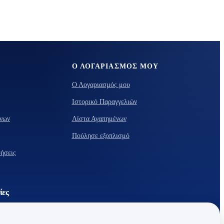
ETPLACE
Ο ΛΟΓΑΡΙΑΣΜΌΣ ΜΟΥ
Ο Λογαριασμός μου
Ιστορικό Παραγγελιών
νων
Λίστα Αγαπημένων
Πούλησε εξοπλισμό
υήσεις
ίες