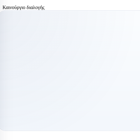
Χατκον
Καινούργιο διαλογής
Ισοθερμικά κιβ
ΨΥΓ
Thermobox
ΨΥΓ
ΨΥΓ
ΨΥΓ
ΠΑΓΟΜΗΧΑΝ
ΨΥΓ
Μηχανές παγοκ
Μηχανή παγοτρ
ΨΥΓ
ΨΥΓ
Επ
Επ
ΨΥΓ
ΨΥΓ