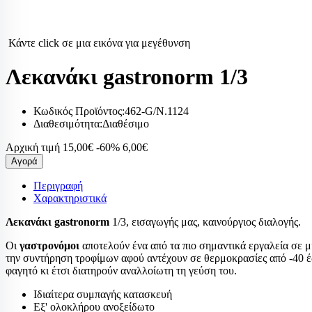
ΨΥ
ΨΥΚΤΙΚΆ ΑΝΤ
Κάντε click σε μια εικόνα για μεγέθυνση
ΕΞΑΡΤΉΜΑΤΑ
Λεκανάκι gastronorm 1/3
Ανεμιστήρες ψυγ
κλιματιστικών
Ανεμιστήρες
Κωδικός Προϊόντος:
462-G/N.1124
Διαθεσιμότητα:
Διαθέσιμο
Ανεμιστήρε
Ανεμιστήρε
Αρχική τιμή
15,00€
-60%
6,00€
Αγορά
Μοτερ ανεμ
κλιματιστικ
Περιγραφή
Χαρακτηριστικά
Φτερά αλου
Λεκανάκι gastronorm
1/3, εισαγωγής μας, καινούργιος διαλογής.
Φτερωτή αν
no frost
Οι
γαστρονόμοι
αποτελούν ένα από τα πιο σημαντικά εργαλεία σε μ
την συντήρηση τροφίμων αφού αντέχουν σε θερμοκρασίες από -40 έω
Βάνες ball valv
φαγητό κι έτσι διατηρούν αναλλοίωτη τη γεύση του.
Βάσεις κλιματι
Ιδιαίτερα συμπαγής κατασκευή
Δείκτες ροής υγ
Εξ' ολοκλήρου ανοξείδωτο