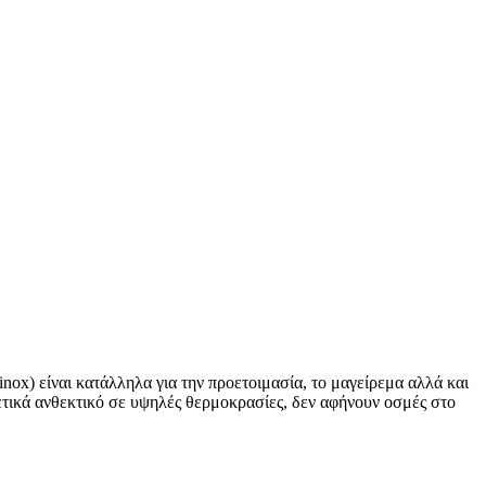
έρες
ΓΕΛΜΑΤΙΚΌΣ ΕΞΟΠΛΙΣΜΌΣ -
ΠΡΟΣΦΟΡΈΣ ΜΗΧΑΝΗΜΆΤΩΝ
ΟΡΑ
ρα
 απορριμμάτων
ας stand - πεζοδρομίου
ρες
 Εργασίας
η
άθια γενικής χρήσης
αρίνες ψησίματος
ανάκι gastronorm
ρες
nox) είναι κατάλληλα για την προετοιμασία, το μαγείρεμα αλλά και
ετικά ανθεκτικό σε υψηλές θερμοκρασίες, δεν αφήνουν οσμές στο
ζια - Επιφάνειες τραπεζιών
φάνειες τραπεζιών
πέζια