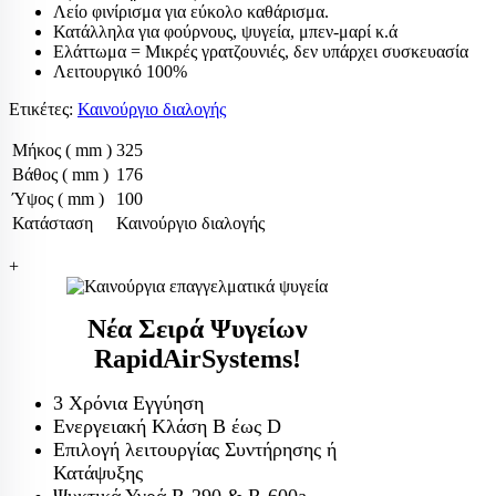
Εκτονωτικές βα
Λείο φινίρισμα για εύκολο καθάρισμα.
Κατάλληλα για φούρνους, ψυγεία, μπεν-μαρί κ.ά
Ηλεκτρονικ
Ελάττωμα = Μικρές γρατζουνιές, δεν υπάρχει συσκευασία
βαλβίδες
Λειτουργικό 100%
Θερμοεκτον
Ετικέτες:
Καινούργιο διαλογής
Orifice εκτ
Μήκος ( mm )
325
Εύκαμπτα - Flex
Βάθος ( mm )
176
Θερμοστάτες
Ύψος ( mm )
100
Κατάσταση
Καινούργιο διαλογής
Μαγνητικές βαλ
Πηνία ηλεκτρομ
+
Πιεσοστάτες
Σιλικόνες - σφρ
Νέα Σειρά Ψυγείων
Συμπιεστές ψυγ
RapidAirSystems!
κλιματιστικών
Τριχοειδής συν
3 Χρόνια Εγγύηση
Φίλτρα αφύγρα
Ενεργειακή Κλάση Β έως D
Ψυκτικά εξαρτή
Επιλογή λειτουργίας Συντήρησης ή
Κατάψυξης
Ψυκτικά εργαλε
Ψυκτικά Υγρά R-290 & R-600a