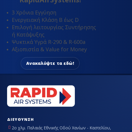
3 Χρόνια Εγγύηση
Ενεργειακή Κλάση Β έως D
Επιλογή λειτουργίας Συντήρησης
ή Κατάψυξης
Ψυκτικά Υγρά R-290 & R-600a
Αξιοπιστία & Value for Money
Ανακαλύψτε τα εδώ!
ΔΙΕΎΘΥΝΣΗ
2ο χλμ. Παλαιάς Εθνικής Οδού Χανίων - Καστελίου,