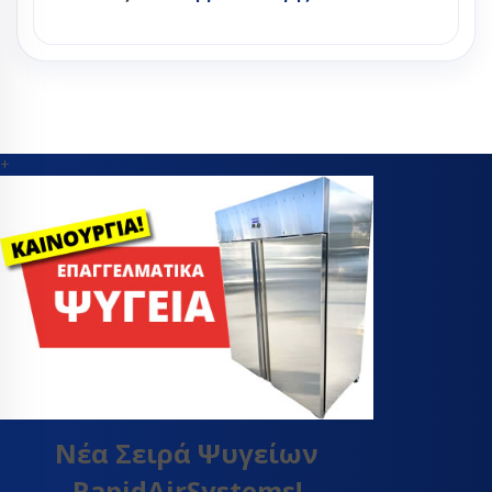
+
Νέα Σειρά Ψυγείων
RapidAirSystems!