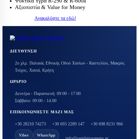
Ψυκτικά Υγρά R-290 & R-600a
Αξιοπιστία & Value for Money
Ανακαλύψτε τα εδώ!
ΔΙΕΎΘΥΝΣΗ
2ο χλμ. Παλαιάς Εθνικής Οδού Χανίων - Καστελίου, Μακρύς
Τοίχος, Χανιά, Κρήτη
ΩΡΆΡΙΟ
Δευτέρα - Παρασκευή: 09:00 - 17:00
Σάββατο: 09:00 - 14:00
ΕΠΙΚΟΙΝΩΝΉΣΤΕ ΜΑΖΊ ΜΑΣ
+30 28210 74273
+30 693 2289 147
+30 698 8231 966
Viber
WhatsApp
info@rapidairsystems.gr