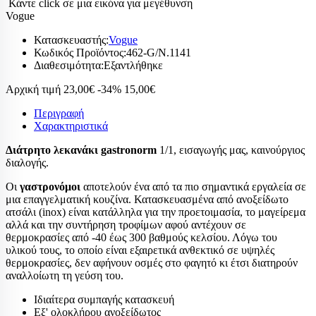
Κάντε click σε μια εικόνα για μεγέθυνση
Vogue
Κατασκευαστής:
Vogue
Κωδικός Προϊόντος:
462-G/N.1141
Διαθεσιμότητα:
Εξαντλήθηκε
Αρχική τιμή
23,00€
-34%
15,00€
Περιγραφή
Χαρακτηριστικά
Διάτρητο λεκανάκι gastronorm
1/1, εισαγωγής μας, καινούργιος
διαλογής.
Οι
γαστρονόμοι
αποτελούν ένα από τα πιο σημαντικά εργαλεία σε
μια επαγγελματική κουζίνα. Κατασκευασμένα από ανοξείδωτο
ατσάλι (inox) είναι κατάλληλα για την προετοιμασία, το μαγείρεμα
αλλά και την συντήρηση τροφίμων αφού αντέχουν σε
θερμοκρασίες από -40 έως 300 βαθμούς κελσίου. Λόγω του
υλικού τους, το οποίο είναι εξαιρετικά ανθεκτικό σε υψηλές
θερμοκρασίες, δεν αφήνουν οσμές στο φαγητό κι έτσι διατηρούν
αναλλοίωτη τη γεύση του.
Ιδιαίτερα συμπαγής κατασκευή
Εξ' ολοκλήρου ανοξείδωτος