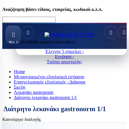
Αναζήτηση βάσει είδους, εταιρείας, κωδικού κ.λ.π.
Το καλάθι αγορών είναι άδειο!
Μενού
Έλεγχος 5 σημείων ›
Εγγύηση ›
Τρόποι αποστολής›
Home
Μεταχειρισμένοι εξοπλισμοί εστίασης
Επαγγελματικός εξοπλισμός - Διάφορα
Σκεύη
Λεκανάκι gastronorm
Διάτρητο λεκανάκι gastronorm 1/1
Διάτρητο λεκανάκι gastronorm 1/1
Καινούργιο διαλογής