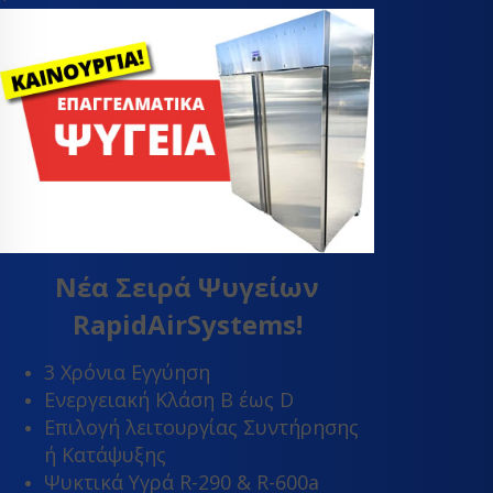
Νέα Σειρά Ψυγείων
RapidAirSystems!
3 Χρόνια Εγγύηση
Ενεργειακή Κλάση Β έως D
Επιλογή λειτουργίας Συντήρησης
ή Κατάψυξης
Ψυκτικά Υγρά R-290 & R-600a