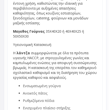
έντονη χρήση, καθιστώντας την ιδανική για
περιβάλλοντα με αυξημένες απαιτήσεις
καθαριότητας, όπως κουζίνες εστιατορίων,
ξενοδοχείων, catering, φούρνων και μονάδων
μαζικής εστίασης.
Mεγεθος Γούρνας
35Χ40Χ20 ή 40Χ40Χ25 ή
50Χ50Χ30
Υγειονομική Κατασκευή:
Η
λάντζα
συμμορφώνεται με όλα τα πρότυπα
υγιεινής HACCP, με στρογγυλεμένες γωνίες και
καμπυλωμένες ενώσεις για αποφυγή συσσώρευσης
βρωμιάς. Η κατασκευή της επιτρέπει τον καθημερινό
σχολαστικό καθαρισμό και τη διατήρηση του χώρου
εργασίας καθαρού και ασφαλούς.
Ενσωματωμένη γούρνα
Ανοικτός πάτος
Ρυθμιζόμενα πόδια
Ενισχυμένο πλαίσιο στήριξης