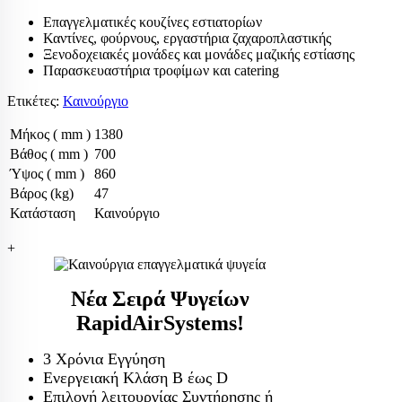
Επαγγελματικές κουζίνες εστιατορίων
Καντίνες, φούρνους, εργαστήρια ζαχαροπλαστικής
Ξενοδοχειακές μονάδες και μονάδες μαζικής εστίασης
Παρασκευαστήρια τροφίμων και catering
Ετικέτες:
Καινούργιο
Μήκος ( mm )
1380
Βάθος ( mm )
700
Ύψος ( mm )
860
Βάρος (kg)
47
Κατάσταση
Καινούργιο
+
Νέα Σειρά Ψυγείων
RapidAirSystems!
3 Χρόνια Εγγύηση
Ενεργειακή Κλάση Β έως D
Επιλογή λειτουργίας Συντήρησης ή