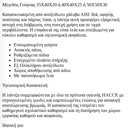
Mεγεθος Γούρνας 35Χ40Χ20 ή 40Χ40Χ25 ή 50Χ50Χ30
Κατασκευασμένη από ανοξείδωτο χάλυβα AISI 304, υψηλής
ποιότητας και πάχους 1mm, η λάντζα αυτή προσφέρει εξαιρετική
αντοχή στη διάβρωση, στη συνεχή χρήση και σε υγρά
περιβάλλοντα. Η επιφάνειά της είναι λεία και στιλβωμένη για
εύκολο καθαρισμό και υγειονομική ασφάλεια.
Ενσωματωμένη γούρνα
Ανοικτός πάτος
Ρυθμιζόμενα πόδια
Ενισχυμένο πλαίσιο στήριξης
Εξ Ολοκλήρου ανοξείδωτο
Χώρος αποθήκευσης από κάτω
Με πανοσήκωμα 5cm
Υγειονομική Κατασκευή:
Η λάντζα συμμορφώνεται με όλα τα πρότυπα υγιεινής HACCP, με
στρογγυλεμένες γωνίες και καμπυλωμένες ενώσεις για αποφυγή
συσσώρευσης βρωμιάς. Η κατασκευή της επιτρέπει τον
καθημερινό σχολαστικό καθαρισμό και τη διατήρηση του χώρου
εργασίας καθαρού και ασφαλούς.
Ιδανική για: