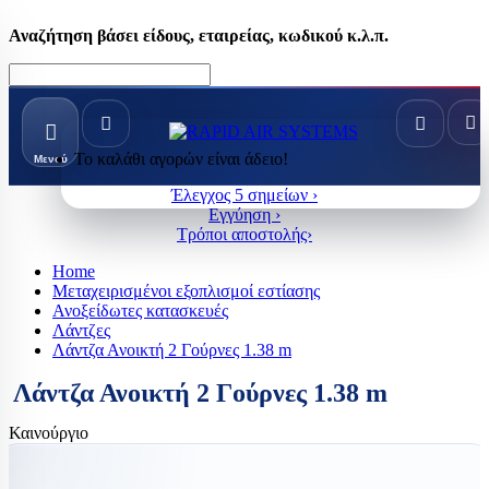
Αναζήτηση βάσει είδους, εταιρείας, κωδικού κ.λ.π.
Το καλάθι αγορών είναι άδειο!
Μενού
Έλεγχος 5 σημείων ›
Εγγύηση ›
Τρόποι αποστολής›
Home
Μεταχειρισμένοι εξοπλισμοί εστίασης
Ανοξείδωτες κατασκευές
Λάντζες
Λάντζα Ανοικτή 2 Γούρνες 1.38 m
Λάντζα Ανοικτή 2 Γούρνες 1.38 m
Καινούργιο