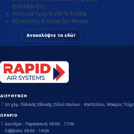
ή Κατάψυξης
ΤΡΑΠΈΖΙΑ ΕΡΓΑΣ
Ψυκτικά Υγρά R-290 & R-600a
Αξιοπιστία & Value for Money
Ανακαλύψτε τα εδώ!
ΔΙΕΎΘΥΝΣΗ
2ο χλμ. Παλαιάς Εθνικής Οδού Χανίων - Καστελίου, Μακρύς Τοίχο
ΩΡΆΡΙΟ
Δευτέρα - Παρασκευή: 09:00 - 17:00
Σάββατο: 09:00 - 14:00