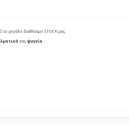
Αεροκουρτίνες
ψυγείων -
Διάφορα
Ανεμιστήρες
κλιματιστικών
Κάδοι α
Απορροφητήρες μονής
ς αξονικοί
Πίνακας 
αναρρόφησης
ς πλακέ
Ραφιέρε
Εξαεριστήρες
ό το μεγάλο διαθέσιμο STOCK μας.
ς
Ρούχα Ε
Στεγνωτήρες χεριών
ελματικά
σας
ψυγεία
.
κοί
Σκεύη
ιστήρα
Καλάθι
λιματιστικού -
Λαμαρί
Λεκανά
μινίου
Σχάρες
εμιστήρα
frost
Τραπέζια
τραπεζι
ve
Επιφάν
τιστικών
Τραπέ
 υγρού
Τρόλεϊ 
βαλβίδες
ές
ς βαλβίδες