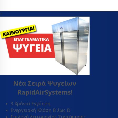
Θερμοεκτον
βαλβίδες
+
Orifice εκτ
βαλβίδας
Εύκαμπτα - Fle
Θερμοστάτες
Μαγνητικές β
Πηνία ηλεκτρ
βαλβίδας
Πιεσοστάτες
Σιλικόνες - σ
Συμπιεστές ψ
Νέα Σειρά Ψυγείων
συμπιεστές κ
Τριχοειδής σ
RapidAirSystems!
Φίλτρα αφύγ
ψυγείων
3 Χρόνια Εγγύηση
Ψυκτικά εξαρ
Ενεργειακή Κλάση Β έως D
Ψυκτικά εργα
Επιλογή λειτουργίας Συντήρησης