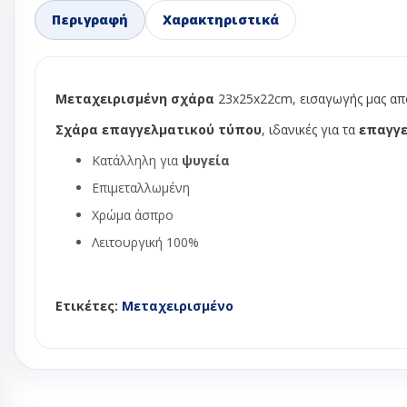
Περιγραφή
Χαρακτηριστικά
Ανεμιστήρες 
Ανεμιστήρες 
Ανεμιστήρε
Ανεμιστήρε
Μεταχειρισμένη σχάρα
23x25x22cm, εισαγωγής μας απ
Ανεμιστήρε
Σχάρα επαγγελματικού τύπου
, ιδανικές για τα
επαγγ
φυγοκεντρι
Μοτερ ανεμ
Κατάλληλη για
ψυγεία
ψυγείου - κ
Επιμεταλλωμένη
πλυντηρίου
Χρώμα άσπρο
Φτερά αλου
Λειτουργική 100%
Φτερωτή αν
ψυγείου no 
Βάνες ball val
Ετικέτες:
Μεταχειρισμένο
Βάσεις κλιμα
Δείκτες ροής
Εκτονωτικές 
Ηλεκτρονικ
εκτονωτικέ