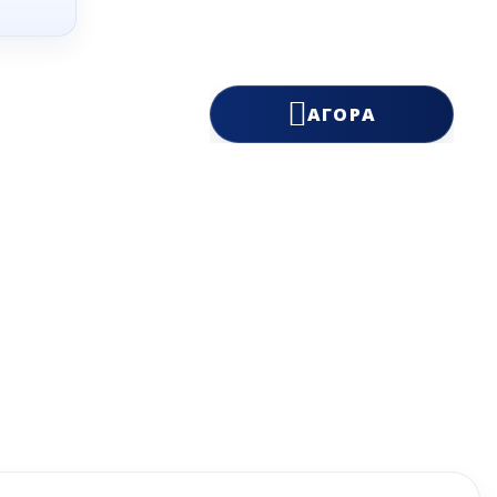
ΥΝΤΉΡΗΣΗΣ
οκόφτες
ΕΣ ΝΕΡΟΎ
ΧΑΤΚΟΝ
φτες - Κόφτες
ΑΛΆΜΩΝ
ών
ΖΙΑ ΕΡΓΑΣΊΑΣ
ΙΣΟΘΕΡΜΙΚΆ ΚΙΒΏΤΙΑ ΜΕΤΑΦΟΡΆΣ - THERMOBOX
ΑΓΟΡΆ
ΑΤΑ ΚΑΦΈ- ΜΠΆΡ
ΨΥΚΤΙΚΆ ΜΗΧΑΝΉΜΑΤΑ
ΟΡΕΣ ΑΝΟΞΕΊΔΩΤΕΣ ΚΑΤΑΣΚΕΥΈΣ
ωτές
Εξατμιστές ψυκτικών
θαλάμων
ες
Συμπυκνωτές - Condensers
ες
Συμπυκνωτικές μονάδες
ηχανές -
τές Ποτών Χυμών
Ψυκτικά συγκροτήματα -
multi
ες
 καφέ
ερ
υστες
ηχανές
ες
ΑΤΙΚΌΣ ΕΞΟΠΛΙΣΜΌΣ -
ΠΡΟΣΦΟΡΈΣ ΜΗΧΑΝΗΜΆΤΩΝ