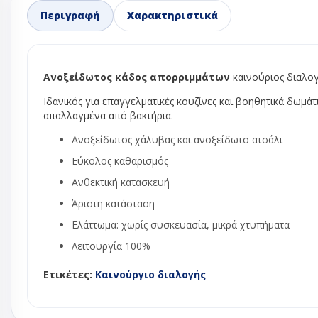
Περιγραφή
Χαρακτηριστικά
Ανεμιστήρες 
Ανεμιστήρες 
Ανεμιστήρε
Ανεμιστήρε
Ανοξείδωτος κάδος απορριμμάτων
καινούριος διαλογ
Ανεμιστήρε
Ιδανικός για επαγγελματικές κουζίνες και βοηθητικά δωμάτ
φυγοκεντρι
απαλλαγμένα από βακτήρια.
Μοτερ ανεμ
ψυγείου - κ
Ανοξείδωτος χάλυβας και ανοξείδωτο ατσάλι
πλυντηρίου
Εύκολος καθαρισμός
Φτερά αλου
Ανθεκτική κατασκευή
Φτερωτή αν
Άριστη κατάσταση
ψυγείου no 
Ελάττωμα: χωρίς συσκευασία, μικρά χτυπήματα
Βάνες ball val
Βάσεις κλιμα
Λειτουργία 100%
Δείκτες ροής
Ετικέτες:
Καινούργιο διαλογής
Εκτονωτικές 
Ηλεκτρονικ
εκτονωτικέ