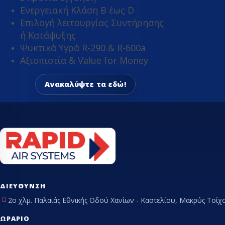
Ενεργειακή Κλάση Β έως D
ΤΡΑΠΈΖΙΑ ΕΡΓΑΣ
Επιλογή λειτουργίας Συντήρησης
ή Κατάψυξης
Ψυκτικά Υγρά R-290 & R-600a
Αξιοπιστία & Value for Money
Ανακαλύψτε τα εδώ!
ΔΙΕΎΘΥΝΣΗ
2ο χλμ. Παλαιάς Εθνικής Οδού Χανίων - Καστελίου, Μακρύς Τοίχο
ΩΡΆΡΙΟ