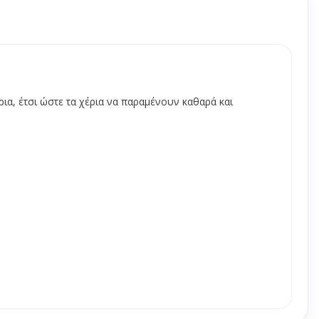
πορριμμάτων
stand - πεζοδρομίου
ς
ργασίας
ρια, έτσι ώστε τα χέρια να παραμένουν καθαρά και
α γενικής χρήσης
νες ψησίματος
κι gastronorm
 - Επιφάνειες
ών
ειες τραπεζιών
ζια
μεταφοράς