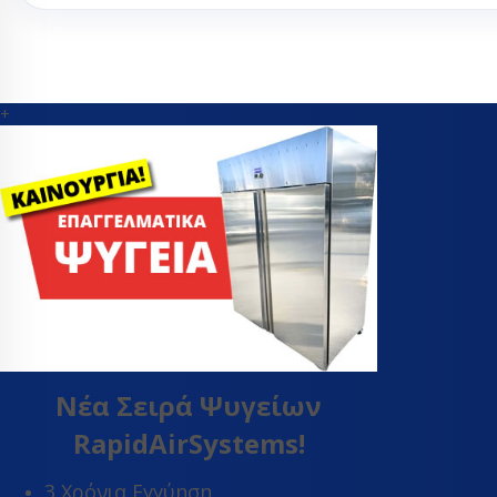
Θερμοεκτον
βαλβίδες
Orifice εκτ
βαλβίδας
+
Εύκαμπτα - Fle
Θερμοστάτες
Μαγνητικές β
Πηνία ηλεκτρ
βαλβίδας
Πιεσοστάτες
Σιλικόνες - σ
Συμπιεστές ψ
συμπιεστές κ
Τριχοειδής σ
Νέα Σειρά Ψυγείων
Φίλτρα αφύγ
ψυγείων
RapidAirSystems!
Ψυκτικά εξαρ
Ψυκτικά εργα
3 Χρόνια Εγγύηση