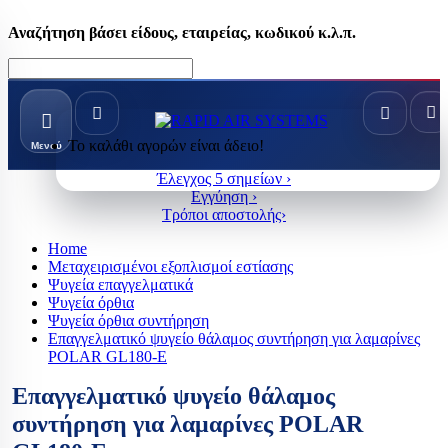
Αναζήτηση βάσει είδους, εταιρείας, κωδικού κ.λ.π.
Το καλάθι αγορών είναι άδειο!
Μενού
Έλεγχος 5 σημείων ›
Εγγύηση ›
Τρόποι αποστολής›
Home
Μεταχειρισμένοι εξοπλισμοί εστίασης
Ψυγεία επαγγελματικά
Ψυγεία όρθια
Ψυγεία όρθια συντήρηση
Επαγγελματικό ψυγείο θάλαμος συντήρηση για λαμαρίνες
POLAR GL180-E
Επαγγελματικό ψυγείο θάλαμος
συντήρηση για λαμαρίνες POLAR