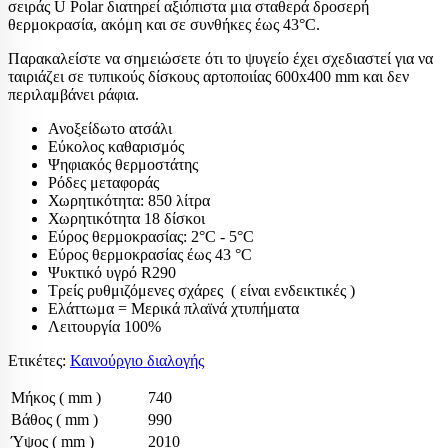
σειράς U Polar διατηρεί αξιόπιστα μια σταθερά δροσερή
θερμοκρασία, ακόμη και σε συνθήκες έως 43°C.
Παρακαλείστε να σημειώσετε ότι το ψυγείο έχει σχεδιαστεί για να
ταιριάζει σε τυπικούς δίσκους αρτοποιίας 600x400 mm και δεν
περιλαμβάνει ράφια.
Ανοξείδωτο ατσάλι
Εύκολος καθαρισμός
Ψηφιακός θερμοστάτης
Ρόδες μεταφοράς
Χωρητικότητα: 850 λίτρα
Χωρητικότητα 18 δίσκοι
Εύρος θερμοκρασίας: 2°C - 5°C
Εύρος θερμοκρασίας έως 43 °C
Ψυκτικό υγρό R290
Τρείς ρυθμιζόμενες σχάρες ( είναι ενδεικτικές )
Ελάττωμα = Μερικά πλαϊνά χτυπήματα
Λειτουργία 100%
Ετικέτες:
Καινούργιο διαλογής
Μήκος ( mm )
740
Βάθος ( mm )
990
Ύψος ( mm )
2010