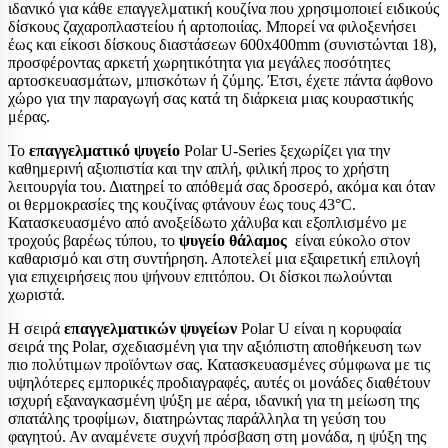
ιδανικό για κάθε επαγγελματική κουζίνα που χρησιμοποιεί ειδικούς
δίσκους ζαχαροπλαστείου ή αρτοποιίας. Μπορεί να φιλοξενήσει
έως και είκοσι δίσκους διαστάσεων 600x400mm (συνιστώνται 18),
προσφέροντας αρκετή χωρητικότητα για μεγάλες ποσότητες
αρτοσκευασμάτων, μπισκότων ή ζύμης. Έτσι, έχετε πάντα άφθονο
χώρο για την παραγωγή σας κατά τη διάρκεια μιας κουραστικής
μέρας.
Το
επαγγελματικό ψυγείο
Polar U-Series ξεχωρίζει για την
καθημερινή αξιοπιστία και την απλή, φιλική προς το χρήστη
λειτουργία του. Διατηρεί το απόθεμά σας δροσερό, ακόμα και όταν
οι θερμοκρασίες της κουζίνας φτάνουν έως τους 43°C.
Κατασκευασμένο από ανοξείδωτο χάλυβα και εξοπλισμένο με
τροχούς βαρέως τύπου, το
ψυγείο θάλαμος
είναι εύκολο στον
καθαρισμό και στη συντήρηση. Αποτελεί μια εξαιρετική επιλογή
για επιχειρήσεις που ψήνουν επιτόπου. Οι δίσκοι πωλούνται
χωριστά.
Η σειρά
επαγγελματικών ψυγείων
Polar U είναι η κορυφαία
σειρά της Polar, σχεδιασμένη για την αξιόπιστη αποθήκευση των
πιο πολύτιμων προϊόντων σας. Κατασκευασμένες σύμφωνα με τις
υψηλότερες εμπορικές προδιαγραφές, αυτές οι μονάδες διαθέτουν
ισχυρή εξαναγκασμένη ψύξη με αέρα, ιδανική για τη μείωση της
σπατάλης τροφίμων, διατηρώντας παράλληλα τη γεύση του
φαγητού. Αν αναμένετε συχνή πρόσβαση στη μονάδα, η ψύξη της