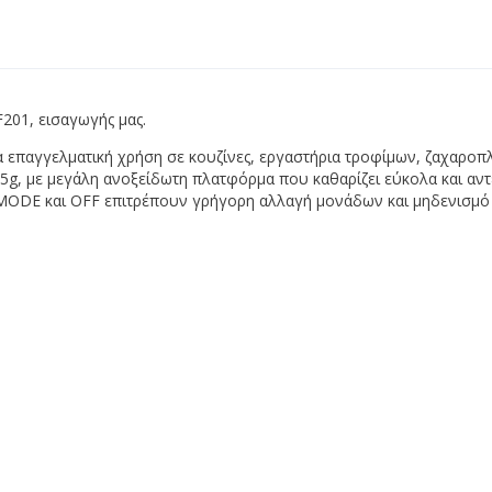
Αεροκουρτίνες
ψυγείων -
Διάφορα
Ανεμιστήρες
κλιματιστικών
Κάδοι α
Απορροφητήρες μονής
ς αξονικοί
Πίνακας 
αναρρόφησης
ς πλακέ
Ραφιέρε
Εξαεριστήρες
01, εισαγωγής μας.
ς
Ρούχα Ε
Στεγνωτήρες χεριών
ια επαγγελματική χρήση σε κουζίνες, εργαστήρια τροφίμων, ζαχαροπλ
κοί
Σκεύη
 0.5g, με μεγάλη ανοξείδωτη πλατφόρμα που καθαρίζει εύκολα και α
ιστήρα
ODE και OFF επιτρέπουν γρήγορη αλλαγή μονάδων και μηδενισμό (t
Καλάθι
λιματιστικού -
Λαμαρί
Λεκανά
μινίου
Σχάρες
εμιστήρα
frost
Τραπέζια
τραπεζι
ve
Επιφάν
τιστικών
Τραπέ
 υγρού
Τρόλεϊ 
βαλβίδες
ές
ς βαλβίδες