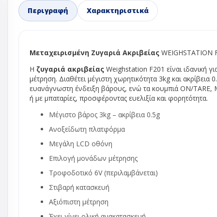
Περιγραφή
Χαρακτηριστικά
Ανεμιστήρες 
Ανεμιστήρες 
Ανεμιστήρε
Ανεμιστήρε
Μεταχειρισμένη Ζυγαριά Ακριβείας
WEIGHSTATION F2
Ανεμιστήρε
Η
ζυγαριά ακριβείας
Weighstation F201 είναι ιδανική γ
φυγοκεντρι
μέτρηση. Διαθέτει
μέγιστη χωρητικότητα 3kg και ακρίβεια
Μοτερ ανεμ
ευανάγνωστη ένδειξη βάρους, ενώ τα κουμπιά ON/TARE, M
ψυγείου - κ
ή με μπαταρίες, προσφέροντας ευελιξία και φορητότητα.
πλυντηρίου
Μέγιστο βάρος 3kg – ακρίβεια 0.5g
Φτερά αλου
Ανοξείδωτη πλατφόρμα
Φτερωτή αν
ψυγείου no 
Μεγάλη LCD οθόνη
Βάνες ball val
Επιλογή μονάδων μέτρησης
Βάσεις κλιμα
Τροφοδοτικό 6V (περιλαμβάνεται)
Δείκτες ροής
Στιβαρή κατασκευή
Εκτονωτικές 
Αξιόπιστη μέτρηση
Ηλεκτρονικ
εκτονωτικέ
Έχει γίνει ολική ανακατασκευή