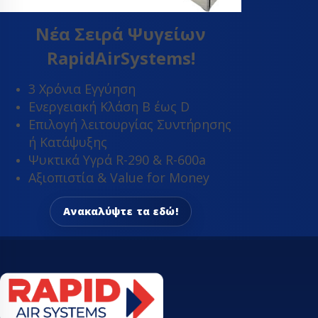
ΤΡΑΠΈΖΙΑ ΕΡΓΑΣ
Νέα Σειρά Ψυγείων
RapidAirSystems!
3 Χρόνια Εγγύηση
Ενεργειακή Κλάση Β έως D
Επιλογή λειτουργίας Συντήρησης
ή Κατάψυξης
Ψυκτικά Υγρά R-290 & R-600a
Αξιοπιστία & Value for Money
Ανακαλύψτε τα εδώ!