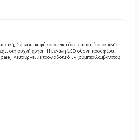
πορριμμάτων
stand - πεζοδρομίου
ς
ργασίας
αστική, ζύμωση, καφέ και γενικά όπου απαιτείται ακριβής
ντέχει στη συχνή χρήση. Η μεγάλη LCD οθόνη προσφέρει
are). Λειτουργεί με τροφοδοτικό 6V (συμπεριλαμβάνεται)
α γενικής χρήσης
νες ψησίματος
κι gastronorm
 - Επιφάνειες
ών
ειες τραπεζιών
ζια
μεταφοράς