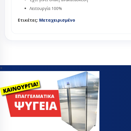
Θερμοεκτον
Λειτουργία 100%
βαλβίδες
Ετικέτες:
Μεταχειρισμένο
Orifice εκτ
βαλβίδας
Εύκαμπτα - Fle
Θερμοστάτες
Μαγνητικές β
Πηνία ηλεκτρ
βαλβίδας
+
Πιεσοστάτες
Σιλικόνες - σ
Συμπιεστές ψ
συμπιεστές κ
Τριχοειδής σ
Φίλτρα αφύγ
ψυγείων
Ψυκτικά εξαρ
Ψυκτικά εργα