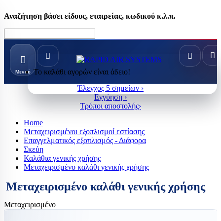
Αναζήτηση βάσει είδους, εταιρείας, κωδικού κ.λ.π.
Το καλάθι αγορών είναι άδειο!
Μενού
Έλεγχος 5 σημείων ›
Εγγύηση ›
Τρόποι αποστολής›
Home
Μεταχειρισμένοι εξοπλισμοί εστίασης
Επαγγελματικός εξοπλισμός - Διάφορα
Σκεύη
Καλάθια γενικής χρήσης
Μεταχειρισμένο καλάθι γενικής χρήσης
Μεταχειρισμένο καλάθι γενικής χρήσης
Μεταχειρισμένο