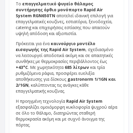
Το
επαγγελματικό ψυγείο θάλαμος
συντήρησης όρθιο μονόπορτο Rapid Air
System RGN650TN
αποτελεί ιδανική επιλογή για
επαγγελματικές κουζίνες, εστιατόρια, ξενοδοχεία,
catering και επιχειρήσεις εστίασης που απαιτούν
υψηλή απόδοση και αξιοπιστία.
Πρόκειται για ένα
καινούργιο μοντέλο
εισαγωγής της Rapid Air System
, σχεδιασμένο
να λειτουργεί αποδοτικά ακόμη και σε απαιτητικές
συνθήκες με θερμοκρασίες περιβάλλοντος έως
+43°C
. Με χωρητικότητα
685 λίτρων
και τρία
ρυθμιζόμενα ράφια, προσφέρει ευελιξία
αποθήκευσης για δίσκους
gastronorm 1/1GN και
2/1GN
, καλύπτοντας τις ανάγκες κάθε
επαγγελματικής κουζίνας.
Η προηγμένη τεχνολογία
Rapid Air System
εξασφαλίζει ομοιόμορφη κυκλοφορία ψυχρού αέρα
σε όλο το θάλαμο, διατηρώντας σταθερή
θερμοκρασία ακόμη και με συχνό άνοιγμα της
πόρτας.