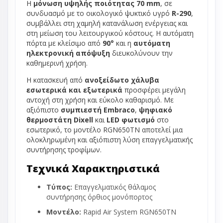
Η
μόνωση υψηλής ποιότητας 70 mm
, σε
συνδυασμό με το οικολογικό ψυκτικό υγρό
R-290
,
συμβάλλει στη χαμηλή κατανάλωση ενέργειας και
στη μείωση του λειτουργικού κόστους. Η αυτόματη
πόρτα με κλείσιμο από
90°
και η
αυτόματη
ηλεκτρονική απόψυξη
διευκολύνουν την
καθημερινή χρήση.
Η κατασκευή από
ανοξείδωτο χάλυβα
εσωτερικά και εξωτερικά
προσφέρει μεγάλη
αντοχή στη χρήση και εύκολο καθαρισμό. Με
αξιόπιστο
συμπιεστή Embraco
,
ψηφιακό
θερμοστάτη Dixell
και
LED φωτισμό
στο
εσωτερικό, το μοντέλο RGN650TN αποτελεί μια
ολοκληρωμένη και αξιόπιστη λύση επαγγελματικής
συντήρησης τροφίμων.
Τεχνικά Χαρακτηριστικά
Τύπος:
Επαγγελματικός θάλαμος
συντήρησης όρθιος μονόπορτος
Μοντέλο:
Rapid Air System RGN650TN