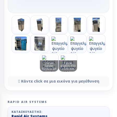
Οδηγοί
Σχάρα
Σχάρας
ψυγείου 650
Ψυγείου Set
x 530 mm
Κάντε click σε μια εικόνα για μεγέθυνση
RAPID AIR SYSTEMS
ΚΑΤΑΣΚΕΥΑΣΤΉΣ:
Rapid Air Systems