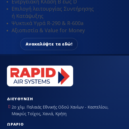
Ενεργειακή Κλάση Β έως D
Επιλογή λειτουργίας Συντήρησης
ή Κατάψυξης
Ψυκτικά Υγρά R-290 & R-600a
Αξιοπιστία & Value for Money
Ανακαλύψτε τα εδώ!
ΔΙΕΎΘΥΝΣΗ
2ο χλμ. Παλαιάς Εθνικής Οδού Χανίων - Καστελίου,
Μακρύς Τοίχος, Χανιά, Κρήτη
ΩΡΆΡΙΟ