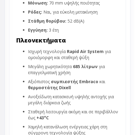
Μόνωση:
70 mm υψηλής ποιότητας
Ρόδες:
Ναι, για εύκολη μετακίνηση
Στάθμη θορύβου:
52 dB(A)
Εγγύηση:
3 έτη
Πλεονεκτήματα
Ισχυρή τεχνολογία
Rapid Air System
για
ομοιόμορφη και σταθερή ψύξη
Μεγάλη χωρητικότητα
685 λίτρων
για
επαγγελματική χρήση
Αξιόπιστος
συμπιεστής Embraco
και
θερμοστάτης Dixell
Ανοξείδωτη κατασκευή υψηλής αντοχής για
μεγάλη διάρκεια ζωής
Σταθερή λειτουργία ακόμη και σε περιβάλλον
έως
+43°C
Χαμηλή κατανάλωση ενέργειας χάρη στη
σύγχρονη τεχνολογία ψύξης