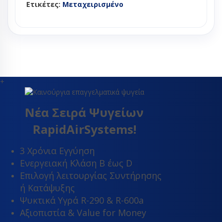
Ετικέτες:
Μεταχειρισμένο
+
Νέα Σειρά Ψυγείων
RapidAirSystems!
3 Χρόνια Εγγύηση
Ενεργειακή Κλάση Β έως D
Επιλογή λειτουργίας Συντήρησης
ή Κατάψυξης
Ψυκτικά Υγρά R-290 & R-600a
Αξιοπιστία & Value for Money