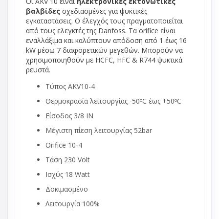
Οι AKV 10 είναι
ηλεκτρονικές εκτονωτικές
βαλβίδες
σχεδιασμένες για ψυκτικές
εγκαταστάσεις. Ο έλεγχός τους πραγματοποιείται
από τους ελεγκτές της Danfoss. Τα orifice είναι
εναλλάξιμα και καλύπτουν απόδοση από 1 έως 16
kW μέσω 7 διαφορετικών μεγεθών. Μπορούν να
χρησιμοποιηθούν με HCFC, HFC & R744 ψυκτικά
ρευστά.
Τύπος AKV10-4
Θερμοκρασία λειτουργίας -50
C έως +50
C
o
ο
Είσοδος 3/8 IN
Μέγιστη πίεση λειτουργίας 52bar
Orifice 10-4
Τάση 230 Volt
Ισχύς 18 Watt
Δοκιμασμένο
Λειτουργία 100%