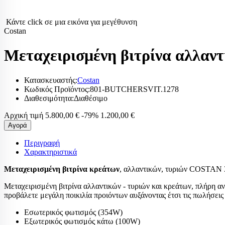
ΨΥ
Κάντε click σε μια εικόνα για μεγέθυνση
ΨΥΚΤΙΚΆ ΑΝΤ
Costan
ΕΞΑΡΤΉΜΑΤΑ
Μεταχειρισμένη βιτρίνα αλλαν
Ανεμιστήρες ψυγ
κλιματιστικών
Ανεμιστήρες
Κατασκευαστής:
Costan
Κωδικός Προϊόντος:
801-BUTCHERSVIT.1278
Ανεμιστήρε
Διαθεσιμότητα:
Διαθέσιμο
Ανεμιστήρε
Αρχική τιμή
5.800,00 €
-79%
1.200,00 €
Μοτερ ανεμ
Αγορά
κλιματιστικ
Περιγραφή
Φτερά αλου
Χαρακτηριστικά
Φτερωτή αν
Μεταχειρισμένη βιτρίνα κρεάτων
, αλλαντικών, τυριών COSTAN 
no frost
Μεταχειρισμένη βιτρίνα αλλαντικών - τυριών και κρεάτων, πλήρη α
Βάνες ball valv
προβάλετε μεγάλη ποικιλία προιόντων αυξάνοντας έτσι τις πωλήσεις 
Βάσεις κλιματι
Εσωτερικός φωτισμός (354W)
Δείκτες ροής υγ
Εξωτερικός φωτισμός κάτω (100W)