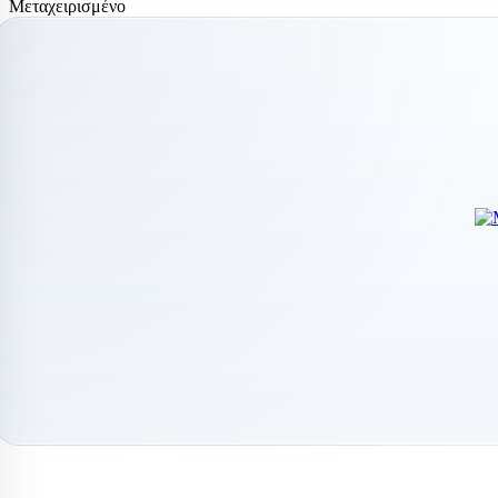
Μεταχειρισμένο
Χατκον
Ισοθερμικά κιβ
ΨΥΓ
Thermobox
ΨΥΓ
ΨΥΓ
ΨΥΓ
ΠΑΓΟΜΗΧΑΝ
ΨΥΓ
Μηχανές παγοκ
Μηχανή παγοτρ
ΨΥΓ
ΨΥΓ
Επ
Επ
ΨΥΓ
ΨΥΓ