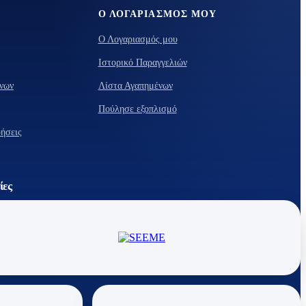
Ο ΛΟΓΑΡΙΑΣΜΌΣ ΜΟΥ
Ο Λογαριασμός μου
Ιστορικό Παραγγελιών
νων
Λίστα Αγαπημένων
Πούλησε εξοπλισμό
υήσεις
ίες