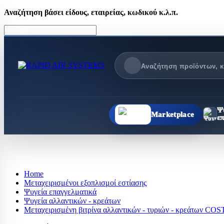
Αναζήτηση βάσει είδους, εταιρείας, κωδικού κ.λ.π.
Ψ
Marketplace
ε
Ψυγ
ΘΈΡΜΑΝΣΗ Τ
ΠΕΡΙΣΣΌΤΕΡΑ
Ό
Ολες οι
Hot Dog
Home
κατηγορίες
Βιτρίνες θερμαι
Μεταχειρισμένοι εξοπλισμοί εστίασης
ΨΥΓ
Μπαίν μαρί
Ψυγεία επαγγελματικά
Ψυγεία αλλαντικών - κρεάτων
Μπουφέδες ξεν
Ψυ
Μεταχειρισμένη βιτρίνα αλλαντικών - τυριών - κρεάτων CO
Στόφες
Ψυ