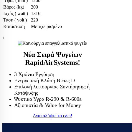
Ύψος ( mm )
1200
ΤΡΑΠΈΖΙΑ ΕΡΓ
Βάρος (kg)
200
Ισχύς ( watt )
1316
Τάση ( volt )
220
Κατάσταση
Μεταχειρισμένο
+
Νέα Σειρά Ψυγείων
RapidAirSystems!
3 Χρόνια Εγγύηση
Ενεργειακή Κλάση Β έως D
Επιλογή λειτουργίας Συντήρησης ή
Κατάψυξης
Ψυκτικά Υγρά R-290 & R-600a
Αξιοπιστία & Value for Money
Ανακαλύψτε τα εδώ!