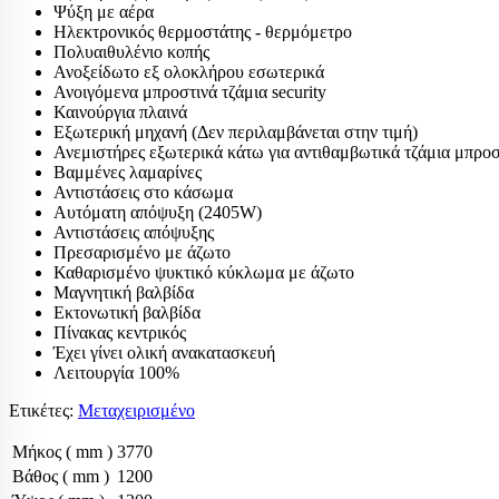
Εκτονωτικές βα
Ψύξη με αέρα
Ηλεκτρονικός θερμοστάτης - θερμόμετρο
Ηλεκτρονικ
Πολυαιθυλένιο κοπής
βαλβίδες
Ανοξείδωτο εξ ολοκλήρου εσωτερικά
Ανοιγόμενα μπροστινά τζάμια security
Θερμοεκτον
Καινούργια πλαινά
Εξωτερική μηχανή (Δεν περιλαμβάνεται στην τιμή)
Orifice εκτ
Ανεμιστήρες εξωτερικά κάτω για αντιθαμβωτικά τζάμια μπρο
Εύκαμπτα - Flex
Βαμμένες λαμαρίνες
Αντιστάσεις στο κάσωμα
Θερμοστάτες
Αυτόματη απόψυξη (2405W)
Μαγνητικές βαλ
Αντιστάσεις απόψυξης
Πρεσαρισμένο με άζωτο
Πηνία ηλεκτρομ
Καθαρισμένο ψυκτικό κύκλωμα με άζωτο
Πιεσοστάτες
Μαγνητική βαλβίδα
Σιλικόνες - σφρ
Εκτονωτική βαλβίδα
Πίνακας κεντρικός
Συμπιεστές ψυγ
Έχει γίνει ολική ανακατασκευή
κλιματιστικών
Λειτουργία 100%
Τριχοειδής συν
Ετικέτες:
Μεταχειρισμένο
Φίλτρα αφύγρα
Ψυκτικά εξαρτή
Μήκος ( mm )
3770
Βάθος ( mm )
1200
Ψυκτικά εργαλε