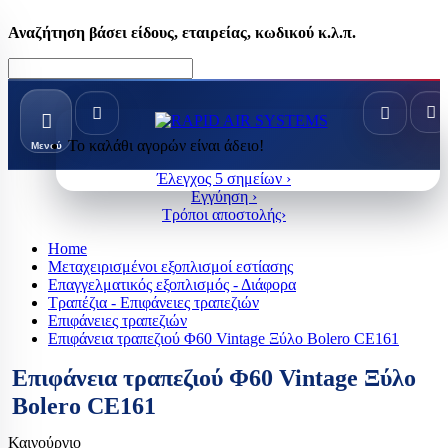
Αναζήτηση βάσει είδους, εταιρείας, κωδικού κ.λ.π.
Το καλάθι αγορών είναι άδειο!
Μενού
Έλεγχος 5 σημείων ›
Εγγύηση ›
Τρόποι αποστολής›
Home
Μεταχειρισμένοι εξοπλισμοί εστίασης
Επαγγελματικός εξοπλισμός - Διάφορα
Τραπέζια - Επιφάνειες τραπεζιών
Επιφάνειες τραπεζιών
Επιφάνεια τραπεζιού Φ60 Vintage Ξύλο Bolero CE161
Επιφάνεια τραπεζιού Φ60 Vintage Ξύλο
Bolero CE161
Καινούργιο