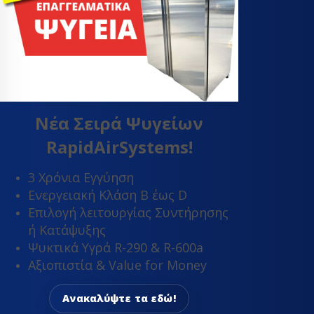
Νέα Σειρά Ψυγείων
RapidAirSystems!
3 Χρόνια Εγγύηση
Ενεργειακή Κλάση Β έως D
Επιλογή λειτουργίας Συντήρησης
ή Κατάψυξης
Ψυκτικά Υγρά R-290 & R-600a
Αξιοπιστία & Value for Money
Ανακαλύψτε τα εδώ!