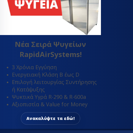
Νέα Σειρά Ψυγείων
RapidAirSystems!
3 Χρόνια Εγγύηση
Ενεργειακή Κλάση Β έως D
Επιλογή λειτουργίας Συντήρησης
ή Κατάψυξης
Ψυκτικά Υγρά R-290 & R-600a
Αξιοπιστία & Value for Money
Ανακαλύψτε τα εδώ!