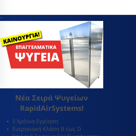
+
Νέα Σειρά Ψυγείων
RapidAirSystems!
3 Χρόνια Εγγύηση
Ενεργειακή Κλάση Β έως D