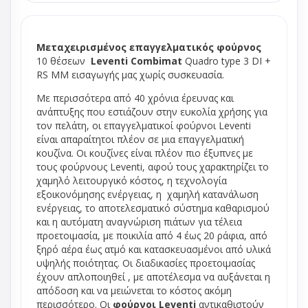
Μεταχειρισμένος επαγγελματικός φούρνος
10 θέσεων
Leventi Combimat
Quadro type 3 DI +
RS MM εισαγωγής μας χωρίς συσκευασία.
Με περισσότερα από 40 χρόνια έρευνας και
ανάπτυξης που εστιάζουν στην ευκολία χρήσης για
τον πελάτη, οι επαγγελματικοί φούρνοι Leventi
είναι απαραίτητοι πλέον σε μια επαγγελματική
κουζίνα. Οι κουζίνες είναι πλέον πιο έξυπνες με
τους φούρνους Leventi, αφού τους χαρακτηρίζει το
χαμηλό λειτουργικό κόστος, η τεχνολογία
εξοικονόμησης ενέργειας, η χαμηλή κατανάλωση
ενέργειας, το αποτελεσματικό σύστημα καθαρισμού
και η αυτόματη αναγνώριση πιάτων για τέλεια
προετοιμασία, με ποικιλία από 4 έως 20 ράφια, από
ξηρό αέρα έως ατμό και κατασκευασμένοι από υλικά
υψηλής ποιότητας. Οι διαδικασίες προετοιμασίας
έχουν απλοποιηθεί , με αποτέλεσμα να αυξάνεται η
απόδοση και να μειώνεται το κόστος ακόμη
περισσότερο. Οι
φούρνοι Leventi
αντικαθιστούν