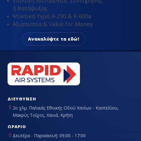
Επιλογή λειτουργίας Συντήρησης
ή Κατάψυξης
Ψυκτικά Υγρά R-290 & R-600a
Αξιοπιστία & Value for Money
Ανακαλύψτε τα εδώ!
ΔΙΕΎΘΥΝΣΗ
2ο χλμ. Παλαιάς Εθνικής Οδού Χανίων - Καστελίου,
Μακρύς Τοίχος, Χανιά, Κρήτη
ΩΡΆΡΙΟ
Δευτέρα - Παρασκευή: 09:00 - 17:00