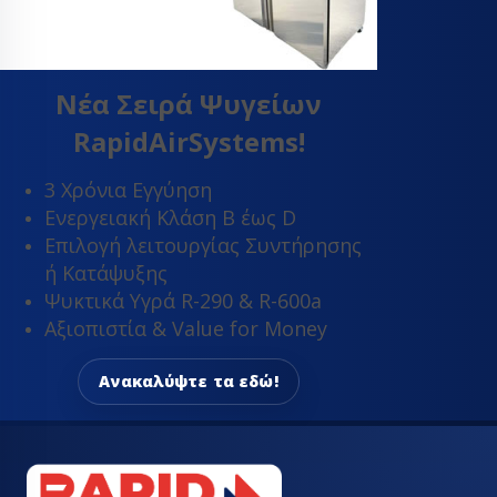
Νέα Σειρά Ψυγείων
RapidAirSystems!
3 Χρόνια Εγγύηση
Ενεργειακή Κλάση Β έως D
Επιλογή λειτουργίας Συντήρησης
ή Κατάψυξης
Ψυκτικά Υγρά R-290 & R-600a
Αξιοπιστία & Value for Money
Ανακαλύψτε τα εδώ!