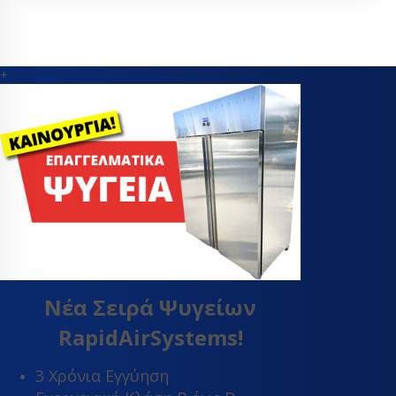
+
Νέα Σειρά Ψυγείων
RapidAirSystems!
3 Χρόνια Εγγύηση