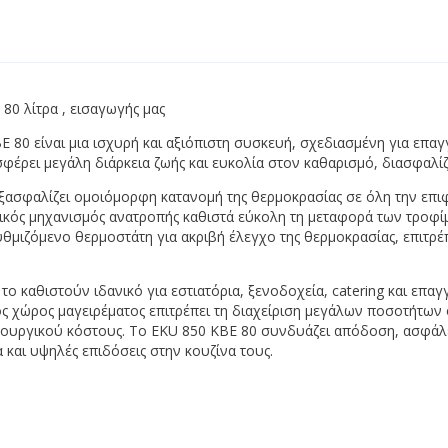
Αεροκουρτίνες
ψυγείων -
Διάφορα
Ανεμιστήρες
κλιματιστικών
Κάδοι α
Απορροφητήρες μονής
ς αξονικοί
Πίνακας 
αναρρόφησης
ς πλακέ
Ραφιέρε
Εξαεριστήρες
0 λίτρα , εισαγωγής μας
ς
Ρούχα Ε
Στεγνωτήρες χεριών
 80 είναι μια ισχυρή και αξιόπιστη συσκευή, σχεδιασμένη για επαγγ
κοί
Σκεύη
ρει μεγάλη διάρκεια ζωής και ευκολία στον καθαρισμό, διασφαλίζο
ιστήρα
Καλάθι
λιματιστικού -
ξασφαλίζει ομοιόμορφη κατανομή της θερμοκρασίας σε όλη την επιφ
Λαμαρί
ικός μηχανισμός ανατροπής καθιστά εύκολη τη μεταφορά των τροφ
υθμιζόμενο θερμοστάτη για ακριβή έλεγχο της θερμοκρασίας, επιτρ
Λεκανά
μινίου
Σχάρες
εμιστήρα
ο καθιστούν ιδανικό για εστιατόρια, ξενοδοχεία, catering και επαγ
frost
Τραπέζια
μος χώρος μαγειρέματος επιτρέπει τη διαχείριση μεγάλων ποσοτήτω
τραπεζι
ve
ουργικού κόστους. Το EKU 850 KBE 80 συνδυάζει απόδοση, ασφάλει
Επιφάν
τιστικών
 και υψηλές επιδόσεις στην κουζίνα τους.
Τραπέ
 υγρού
Τρόλεϊ 
βαλβίδες
ές
ς βαλβίδες