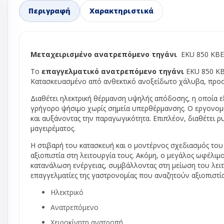
Περιγραφή
Χαρακτηριστικά
Ανεμιστήρες 
Ανεμιστήρες 
Ανεμιστήρε
Ανεμιστήρε
Μεταχειρισμένο ανατρεπόμενο τηγάνι
EKU 850 KBE 8
Ανεμιστήρε
Το
επαγγελματικό ανατρεπόμενο τηγάνι
EKU 850 KBE
φυγοκεντρι
Κατασκευασμένο από ανθεκτικό ανοξείδωτο χάλυβα, προσφέ
Μοτερ ανεμ
ψυγείου - κ
Διαθέτει ηλεκτρική θέρμανση υψηλής απόδοσης, η οποία ε
πλυντηρίου
γρήγορο ψήσιμο χωρίς σημεία υπερθέρμανσης. Ο εργονομ
και αυξάνοντας την παραγωγικότητα. Επιπλέον, διαθέτει ρ
Φτερά αλου
μαγειρέματος.
Φτερωτή αν
Η στιβαρή του κατασκευή και ο μοντέρνος σχεδιασμός του τ
ψυγείου no 
αξιοπιστία στη λειτουργία τους. Ακόμη, ο μεγάλος ωφέλι
Βάνες ball val
κατανάλωση ενέργειας, συμβάλλοντας στη μείωση του λειτ
Βάσεις κλιμα
επαγγελματίες της γαστρονομίας που αναζητούν αξιοπιστία
Δείκτες ροής
Ηλεκτρικό
Εκτονωτικές 
Ανατρεπόμενο
Ηλεκτρονικ
εκτονωτικέ
Χειροκίνητη ανατροπή