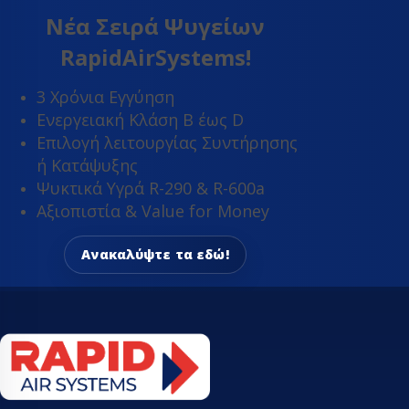
Νέα Σειρά Ψυγείων
ΤΡΑΠΈΖΙΑ ΕΡΓΑΣ
RapidAirSystems!
3 Χρόνια Εγγύηση
Ενεργειακή Κλάση Β έως D
Επιλογή λειτουργίας Συντήρησης
ή Κατάψυξης
Ψυκτικά Υγρά R-290 & R-600a
Αξιοπιστία & Value for Money
Ανακαλύψτε τα εδώ!