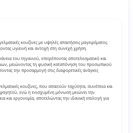
πορριμμάτων
stand - πεζοδρομίου
ς
ργασίας
ελματικές κουζίνες με υψηλές απαιτήσεις μαγειρέματος.
ντας υγιεινή και αντοχή στη συνεχή χρήση.
α γενικής χρήσης
άνεια του τηγανιού, επιτρέποντας αποτελεσματικό και
νες ψησίματος
ίμων, μειώνοντας τη φυσική καταπόνηση του προσωπικού
έποντας την προσαρμογή στις διαφορετικές ανάγκες
κι gastronorm
γελματικές κουζίνες, που απαιτούν ταχύτητα, συνέπεια και
 - Επιφάνειες
ν φαγητού, ενώ η ενισχυμένη μόνωση μειώνει την
ών
α και εργονομία, αποτελώντας την ιδανική επιλογή για
ειες τραπεζιών
ζια
μεταφοράς