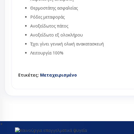
Θερμοεκτον
Θερμοστάτης ασφαλείας
βαλβίδες
Ρόδες μεταφοράς
Orifice εκτ
Ανοξείδωτος πάτος
βαλβίδας
Ανοξείδωτο εξ ολοκλήρου
Εύκαμπτα - Fle
Θερμοστάτες
Έχει γίνει γενική ολική ανακατασκευή
Μαγνητικές β
Λειτουργία 100%
Πηνία ηλεκτρ
βαλβίδας
Πιεσοστάτες
Ετικέτες:
Μεταχειρισμένο
Σιλικόνες - σ
Συμπιεστές ψ
συμπιεστές κ
Τριχοειδής σ
Φίλτρα αφύγ
ψυγείων
Ψυκτικά εξαρ
+
Ψυκτικά εργα