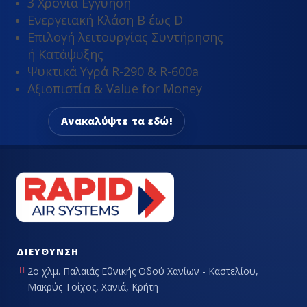
3 Χρόνια Εγγύηση
Ενεργειακή Κλάση Β έως D
Επιλογή λειτουργίας Συντήρησης
ή Κατάψυξης
Ψυκτικά Υγρά R-290 & R-600a
Αξιοπιστία & Value for Money
Ανακαλύψτε τα εδώ!
ΔΙΕΎΘΥΝΣΗ
2ο χλμ. Παλαιάς Εθνικής Οδού Χανίων - Καστελίου,
Μακρύς Τοίχος, Χανιά, Κρήτη