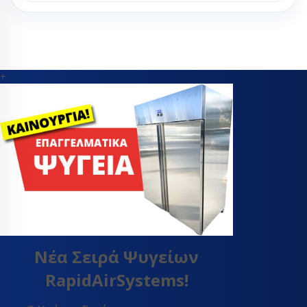
+
Νέα Σειρά Ψυγείων
RapidAirSystems!