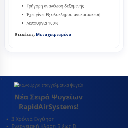
Γρήγορη ανανέωση δεξαμενής
Έχει γίνει Εξ ολοκλήρου ανακατασκευή
Λειτουργία 100%
Ετικέτες:
Μεταχειρισμένο
+
Νέα Σειρά Ψυγείων
RapidAirSystems!
3 Χρόνια Εγγύηση
Ενεργειακή Κλάση Β έως D