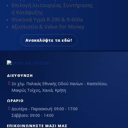
Επιλογή λειτουργίας Συντήρησης
ή Κατάψυξης
Ψυκτικά Υγρά R-290 & R-600a
Αξιοπιστία & Value for Money
Ανακαλύψτε τα εδώ!
ΔΙΕΎΘΥΝΣΗ
2ο χλμ. Παλαιάς Εθνικής Οδού Χανίων - Καστελίου,
Μακρύς Τοίχος, Χανιά, Κρήτη
ΩΡΆΡΙΟ
Δευτέρα - Παρασκευή: 09:00 - 17:00
Σάββατο: 09:00 - 14:00
ΕΠΙΚΟΙΝΩΝΉΣΤΕ ΜΑΖΊ ΜΑΣ