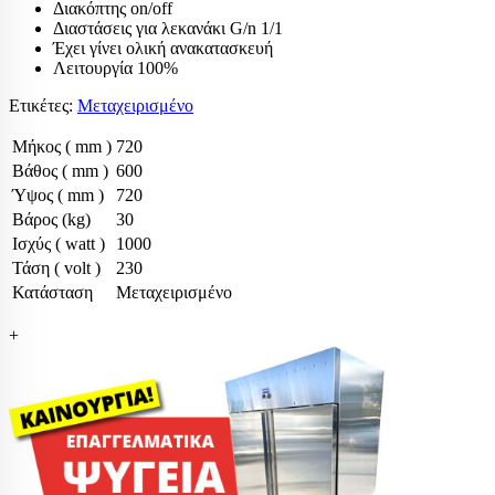
Διακόπτης on/off
Διαστάσεις για λεκανάκι G/n 1/1
Έχει γίνει ολική ανακατασκευή
Λειτουργία 100%
Ετικέτες:
Μεταχειρισμένο
Μήκος ( mm )
720
Βάθος ( mm )
600
Ύψος ( mm )
720
Βάρος (kg)
30
Ισχύς ( watt )
1000
Τάση ( volt )
230
Κατάσταση
Μεταχειρισμένο
+