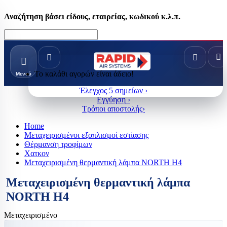
Αναζήτηση βάσει είδους, εταιρείας, κωδικού κ.λ.π.
Το καλάθι αγορών είναι άδειο!
Μενού
Έλεγχος 5 σημείων ›
Εγγύηση ›
Τρόποι αποστολής›
Home
Μεταχειρισμένοι εξοπλισμοί εστίασης
Θέρμανση τροφίμων
Χατκον
Μεταχειρισμένη θερμαντική λάμπα NORTH H4
Μεταχειρισμένη θερμαντική λάμπα
NORTH H4
Μεταχειρισμένο