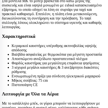
Στα μοντέλα ΜΚ το μοτέρ βρίσκεται στο κάτω μέρος της
συσκευής και είναι υψηλά μονωμένο με ειδικά κατασκευασμένο
εξάρτημα, το οποίο οδηγεί τα λίπη σε συρτάρι για ταχύ και
πρακτικό καθαρισμό. Επιπλέον, η πλάτη είναι μετακινούμενη,
διευκολύνοντας τη συντήρηση και την πρόσβαση. Το ταψί
συλλογής λίπους ολοκληρώνει το σύστημα υγιεινής και καθαρής
λειτουργίας.
Χαρακτηριστικά
Κεραμικοί καυστήρες υπέρυθρης ακτινοβολίας υψηλής
απόδοσης
Βαλβίδα ασφαλείας με θερμοκόπια για μέγιστη προστασία
Αποσπώμενο ανοξείδωτο προστατευτικό πλέγμα
Φαρδύς καυστήρας για μεγαλύτερη επιφάνεια ψησίματος
3 ισχυροί μεγάλοι καυστήρες & 3 ανεξάρτητοι διακόπτες
ρύθμισης
Ενσωματωμένη πρίζα για σύνδεση ηλεκτρικού μαχαιριού
Μήκος σούβλας: 75 cm
Πιστοποίηση CE
Λειτουργία με Όλα τα Αέρια
Με το κατάλληλο μπέκ, οι γύροι μπορούν να λειτουργήσουν με
υγραέριο, προπάνιο ή φυσικό αέριο, καλύπτοντας κάθε ανάγκη