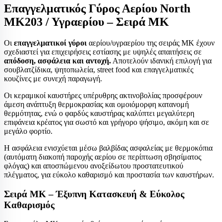
Επαγγελματικός Γύρος Αερίου
North
ΜΚ203
/ Υγραερίου – Σειρά ΜΚ
Οι
επαγγελματικοί γύροι
αερίου/υγραερίου της σειράς ΜΚ έχουν
σχεδιαστεί για επιχειρήσεις εστίασης με υψηλές απαιτήσεις σε
απόδοση, ασφάλεια και αντοχή.
Αποτελούν ιδανική επιλογή για
σουβλατζίδικα, ψητοπωλεία, street food και επαγγελματικές
κουζίνες με συνεχή παραγωγή.
Οι κεραμικοί καυστήρες υπέρυθρης ακτινοβολίας προσφέρουν
άμεση ανάπτυξη θερμοκρασίας και ομοιόμορφη κατανομή
θερμότητας, ενώ ο φαρδύς καυστήρας καλύπτει μεγαλύτερη
επιφάνεια κρέατος για σωστό και γρήγορο ψήσιμο, ακόμη και σε
μεγάλο φορτίο.
Η ασφάλεια ενισχύεται μέσω βαλβίδας ασφαλείας με θερμοκόπια
(αυτόματη διακοπή παροχής αερίου σε περίπτωση σβησίματος
φλόγας) και αποσπώμενου ανοξείδωτου προστατευτικού
πλέγματος, για εύκολο καθαρισμό και προστασία των καυστήρων.
Σειρά ΜΚ – Έξυπνη Κατασκευή & Εύκολος
Καθαρισμός