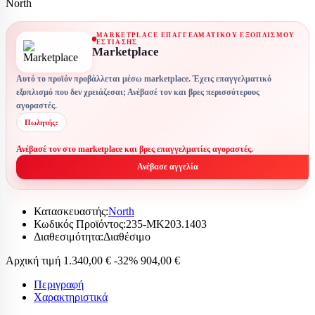
North
MARKETPLACE ΕΠΑΓΓΕΛΜΑΤΙΚΟΎ ΕΞΟΠΛΙΣΜΟΎ
ΕΣΤΊΑΣΗΣ
Marketplace
Αυτό το προϊόν προβάλλεται μέσω marketplace. Έχεις επαγγελματικό
εξοπλισμό που δεν χρειάζεσαι; Ανέβασέ τον και βρες περισσότερους
αγοραστές.
Πωλητής:
Ανέβασέ τον στο marketplace και βρες επαγγελματίες αγοραστές.
Ανέβασε αγγελία
Κατασκευαστής:
North
Κωδικός Προϊόντος:
235-MK203.1403
Διαθεσιμότητα:
Διαθέσιμο
Αρχική τιμή
1.340,00 €
-32%
904,00 €
Περιγραφή
Χαρακτηριστικά