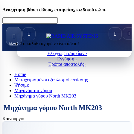
Αναζήτηση βάσει είδους, εταιρείας, κωδικού κ.λ.π.
Το καλάθι αγορών είναι άδειο!
Μενού
Έλεγχος 5 σημείων ›
Εγγύηση ›
Τρόποι αποστολής›
Home
Μεταχειρισμένοι εξοπλισμοί εστίασης
Ψήσιμο
Μηχανήματα γύρου
Μηχάνημα γύρου North ΜΚ203
Μηχάνημα γύρου North ΜΚ203
Καινούργιο