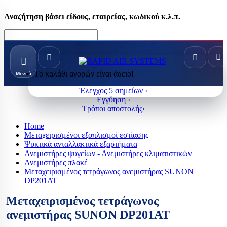
Αναζήτηση βάσει είδους, εταιρείας, κωδικού κ.λ.π.
Το καλάθι αγορών είναι άδειο!
Μενού
Έλεγχος 5 σημείων ›
Εγγύηση ›
Τρόποι αποστολής›
Home
Μεταχειρισμένοι εξοπλισμοί εστίασης
Ψυκτικά ανταλλακτικά εξαρτήματα
Ανεμιστήρες ψυγείων - Ανεμιστήρες κλιματιστικών
Ανεμιστήρες πλακέ
Μεταχειρισμένος τετράγωνος ανεμιστήρας SUNON
DP201AT
Μεταχειρισμένος τετράγωνος
ανεμιστήρας SUNON DP201AT