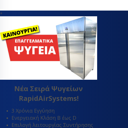
+
Νέα Σειρά Ψυγείων
RapidAirSystems!
3 Χρόνια Εγγύηση
Ενεργειακή Κλάση Β έως D
Επιλογή λειτουργίας Συντήρησης