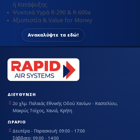
ή Κατάψυξης
Ψυκτικά Υγρά R-290 & R-600a
Αξιοπιστία & Value for Money
Ανακαλύψτε τα εδώ!
ΔΙΕΎΘΥΝΣΗ
2ο χλμ. Παλαιάς Εθνικής Οδού Χανίων - Καστελίου,
Μακρύς Τοίχος, Χανιά, Κρήτη
ΩΡΆΡΙΟ
Δευτέρα - Παρασκευή: 09:00 - 17:00
Σάββατο: 09:00 - 14:00