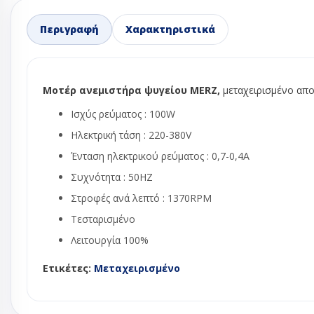
Ανεμιστήρες 
Περιγραφή
Χαρακτηριστικά
Ανεμιστήρες 
Ανεμιστήρε
Ανεμιστήρε
Ανεμιστήρε
Μοτέρ ανεμιστήρα ψυγείου MERZ,
μεταχειρισμένο απο
φυγοκεντρι
Ισχύς ρεύματος : 100W
Μοτερ ανεμ
Ηλεκτρική τάση : 220-380V
ψυγείου - κ
πλυντηρίου
Ένταση ηλεκτρικού ρεύματος : 0,7-0,4Α
Φτερά αλου
Συχνότητα : 50HZ
Φτερωτή αν
Στροφές ανά λεπτό : 1370RPM
ψυγείου no 
Τεσταρισμένο
Βάνες ball val
Λειτουργία 100%
Βάσεις κλιμα
Δείκτες ροής
Ετικέτες:
Μεταχειρισμένο
Εκτονωτικές 
Ηλεκτρονικ
εκτονωτικέ