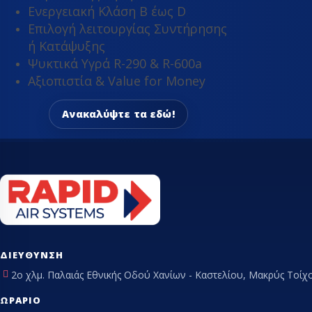
Ενεργειακή Κλάση Β έως D
ΤΡΑΠΈΖΙΑ ΕΡΓΑΣ
Επιλογή λειτουργίας Συντήρησης
ή Κατάψυξης
Ψυκτικά Υγρά R-290 & R-600a
Αξιοπιστία & Value for Money
Ανακαλύψτε τα εδώ!
ΔΙΕΎΘΥΝΣΗ
2ο χλμ. Παλαιάς Εθνικής Οδού Χανίων - Καστελίου, Μακρύς Τοίχο
ΩΡΆΡΙΟ