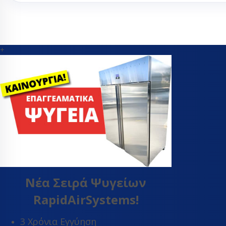
Θερμοεκτον
βαλβίδες
Orifice εκτ
βαλβίδας
+
Εύκαμπτα - Fle
Θερμοστάτες
Μαγνητικές β
Πηνία ηλεκτρ
βαλβίδας
Πιεσοστάτες
Σιλικόνες - σ
Συμπιεστές ψ
συμπιεστές κ
Τριχοειδής σ
Νέα Σειρά Ψυγείων
Φίλτρα αφύγ
ψυγείων
RapidAirSystems!
Ψυκτικά εξαρ
Ψυκτικά εργα
3 Χρόνια Εγγύηση