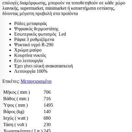
επιλογές διαμόρφωσης, μπορούν να τοποθετηθούν σε κάθε χώρο
λιανικής, supermarket, minimarket ή καταστήματα εστίασης,
δίνοντας μέγιστη προβολή στα προϊόντα
Ρόδες μεταφοράς
Ψηφιακός θερμοστάτης
Εσωτερικός φωτισμός Led
Ράφια 3 ρυθμιζόμενα
Ψυκτικό υγρό R-290
Χρώμα μαύρο
Κουρτίνα νυκτός
Eco λειτουργία
Έχει γίνει ολική ανακατασκευή
Λειτουργία 100%
Ετικέτες:
Μεταχειρισμένο
Μήκος ( mm )
706
Βάθος ( mm )
716
Ύψος ( mm )
1495
Βάρος (kg)
140
Ισχύς ( watt )
680
Τάση ( volt )
230
Χωρητικότητα ( Ltr )
245