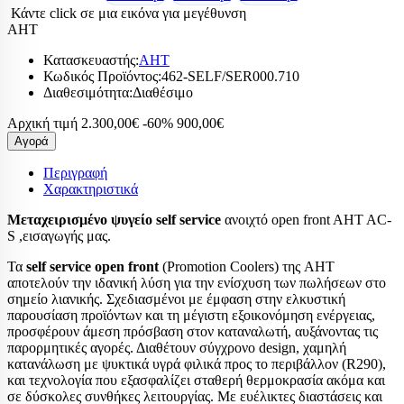
Κάντε click σε μια εικόνα για μεγέθυνση
AHT
Κατασκευαστής:
AHT
Κωδικός Προϊόντος:
462-SELF/SER000.710
Διαθεσιμότητα:
Διαθέσιμο
Αρχική τιμή
2.300,00€
-60%
900,00€
Αγορά
Περιγραφή
Χαρακτηριστικά
Μεταχειρισμένο ψυγείο self service
ανοιχτό open front AHT AC-
S ,εισαγωγής μας.
Τα
self service open front
(Promotion Coolers) της AHT
αποτελούν την ιδανική λύση για την ενίσχυση των πωλήσεων στο
σημείο λιανικής. Σχεδιασμένοι με έμφαση στην ελκυστική
παρουσίαση προϊόντων και τη μέγιστη εξοικονόμηση ενέργειας,
προσφέρουν άμεση πρόσβαση στον καταναλωτή, αυξάνοντας τις
παρορμητικές αγορές. Διαθέτουν σύγχρονο design, χαμηλή
κατανάλωση με ψυκτικά υγρά φιλικά προς το περιβάλλον (R290),
και τεχνολογία που εξασφαλίζει σταθερή θερμοκρασία ακόμα και
σε δύσκολες συνθήκες λειτουργίας. Με ευέλικτες διαστάσεις και