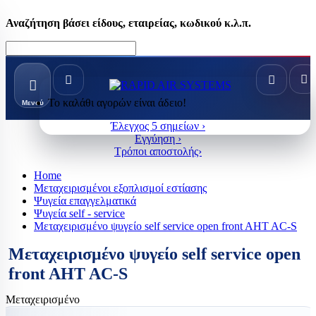
Αναζήτηση βάσει είδους, εταιρείας, κωδικού κ.λ.π.
Το καλάθι αγορών είναι άδειο!
Μενού
Έλεγχος 5 σημείων ›
Εγγύηση ›
Τρόποι αποστολής›
Home
Μεταχειρισμένοι εξοπλισμοί εστίασης
Ψυγεία επαγγελματικά
Ψυγεία self - service
Μεταχειρισμένο ψυγείο self service open front AHT AC-S
Μεταχειρισμένο ψυγείο self service open
front AHT AC-S
Μεταχειρισμένο