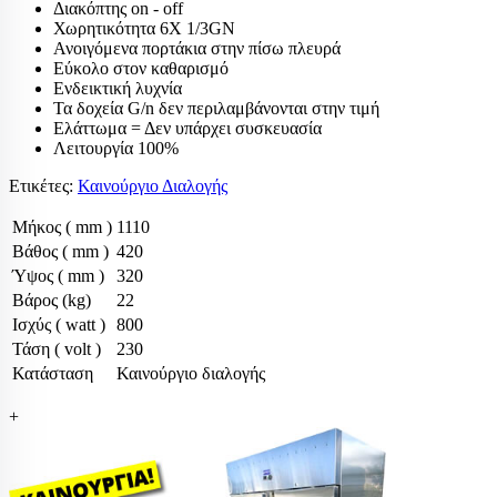
Διακόπτης on - off
Χωρητικότητα 6X 1/3GN
Ανοιγόμενα πορτάκια στην πίσω πλευρά
Εύκολο στον καθαρισμό
Ενδεικτική λυχνία
Τα δοχεία G/n δεν περιλαμβάνονται στην τιμή
Ελάττωμα = Δεν υπάρχει συσκευασία
Λειτουργία 100%
Ετικέτες:
Καινούργιο Διαλογής
Μήκος ( mm )
1110
Βάθος ( mm )
420
Ύψος ( mm )
320
Βάρος (kg)
22
Ισχύς ( watt )
800
Τάση ( volt )
230
Κατάσταση
Καινούργιο διαλογής
+