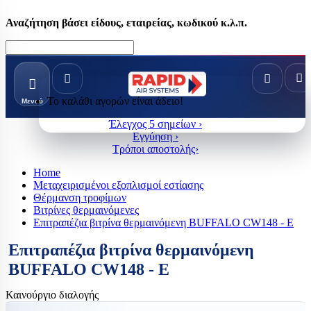
Αναζήτηση βάσει είδους, εταιρείας, κωδικού κ.λ.π.
Το καλάθι αγορών είναι άδειο!
Μενού
Έλεγχος 5 σημείων ›
Εγγύηση ›
Τρόποι αποστολής›
Home
Μεταχειρισμένοι εξοπλισμοί εστίασης
Θέρμανση τροφίμων
Βιτρίνες θερμαινόμενες
Επιτραπέζια βιτρίνα θερμαινόμενη BUFFALO CW148 - Ε
Επιτραπέζια βιτρίνα θερμαινόμενη
BUFFALO CW148 - Ε
Καινούργιο διαλογής