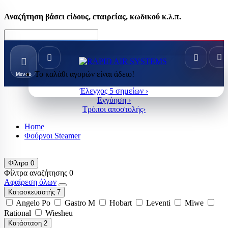
Αναζήτηση βάσει είδους, εταιρείας, κωδικού κ.λ.π.
Το καλάθι αγορών είναι άδειο!
Μενού
Έλεγχος 5 σημείων ›
Εγγύηση ›
Τρόποι αποστολής›
Home
Φούρνοι Steamer
Φίλτρα
0
Φίλτρα αναζήτησης
0
Αφαίρεση όλων
Κατασκευαστής
7
Angelo Po
Gastro M
Hobart
Leventi
Miwe
Rational
Wiesheu
Κατάσταση
2