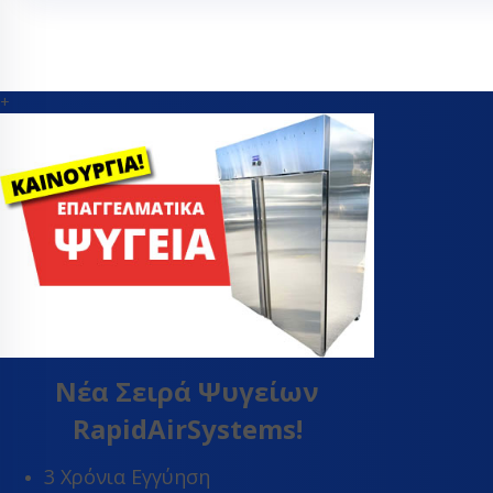
Θερμοεκτον
βαλβίδες
Orifice εκτ
βαλβίδας
+
Εύκαμπτα - Fle
Θερμοστάτες
Μαγνητικές β
Πηνία ηλεκτρ
βαλβίδας
Πιεσοστάτες
Σιλικόνες - σ
Συμπιεστές ψ
συμπιεστές κ
Τριχοειδής σ
Νέα Σειρά Ψυγείων
Φίλτρα αφύγ
ψυγείων
RapidAirSystems!
Ψυκτικά εξαρ
3 Χρόνια Εγγύηση
Ψυκτικά εργα