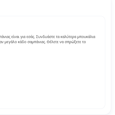
πορριμμάτων
stand - πεζοδρομίου
ς
ργασίας
πάνιας είναι για εσάς. Συνδυάστε τα καλύτερα μπουκάλια
αν μεγάλο κάδο σαμπάνιας. Θέλετε να σπρώξετε το
α γενικής χρήσης
νες ψησίματος
κι gastronorm
 - Επιφάνειες
ών
ειες τραπεζιών
ζια
μεταφοράς