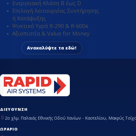
Ενεργειακή Κλάση Β έως D
ΤΡΑΠΈΖΙΑ ΕΡΓΑΣ
Επιλογή λειτουργίας Συντήρησης
ή Κατάψυξης
Ψυκτικά Υγρά R-290 & R-600a
Αξιοπιστία & Value for Money
Ανακαλύψτε τα εδώ!
ΔΙΕΎΘΥΝΣΗ
2ο χλμ. Παλαιάς Εθνικής Οδού Χανίων - Καστελίου, Μακρύς Τοίχο
ΩΡΆΡΙΟ