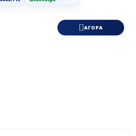
ΥΝΤΉΡΗΣΗΣ
οκόφτες
ΕΣ ΝΕΡΟΎ
ΧΑΤΚΟΝ
φτες - Κόφτες
ΑΛΆΜΩΝ
ών
ΖΙΑ ΕΡΓΑΣΊΑΣ
ΙΣΟΘΕΡΜΙΚΆ ΚΙΒΏΤΙΑ ΜΕΤΑΦΟΡΆΣ - THERMOBOX
ΑΓΟΡΆ
ΑΤΑ ΚΑΦΈ- ΜΠΆΡ
ΨΥΚΤΙΚΆ ΜΗΧΑΝΉΜΑΤΑ
ΟΡΕΣ ΑΝΟΞΕΊΔΩΤΕΣ ΚΑΤΑΣΚΕΥΈΣ
ωτές
Εξατμιστές ψυκτικών
θαλάμων
ες
Συμπυκνωτές - Condensers
ες
Συμπυκνωτικές μονάδες
ηχανές -
τές Ποτών Χυμών
Ψυκτικά συγκροτήματα -
multi
ες
 καφέ
ερ
υστες
ηχανές
ες
ΑΤΙΚΌΣ ΕΞΟΠΛΙΣΜΌΣ -
ΠΡΟΣΦΟΡΈΣ ΜΗΧΑΝΗΜΆΤΩΝ