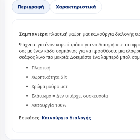
Περιγραφή
Χαρακτηριστικά
Ανεμιστήρες 
Ανεμιστήρες 
Ανεμιστήρε
Ανεμιστήρε
Σαμπανιέρα
πλαστική μαύρη ματ καινούργια διαλογής ει
Ανεμιστήρε
Ψάχνετε για έναν κομψό τρόπο για να διατηρήσετε τα αφρώ
φυγοκεντρι
σας με έναν κάδο σαμπάνιας για να προσθέσετε μια ελαφρ
Μοτερ ανεμ
σκάφος λίγο πιο μακριά; Δοκιμάστε ένα λαμπερό μπολ σαμ
ψυγείου - κ
πλυντηρίου
Πλαστική
Φτερά αλου
Χωρητικότητα 5 lt
Φτερωτή αν
Χρώμα μαύρο ματ
ψυγείου no 
Ελάττωμα = Δεν υπάρχει συσκευασία
Βάνες ball val
Λειτουργία 100%
Βάσεις κλιμα
Δείκτες ροής
Ετικέτες:
Καινούργιο Διαλογής
Εκτονωτικές 
Ηλεκτρονικ
εκτονωτικέ