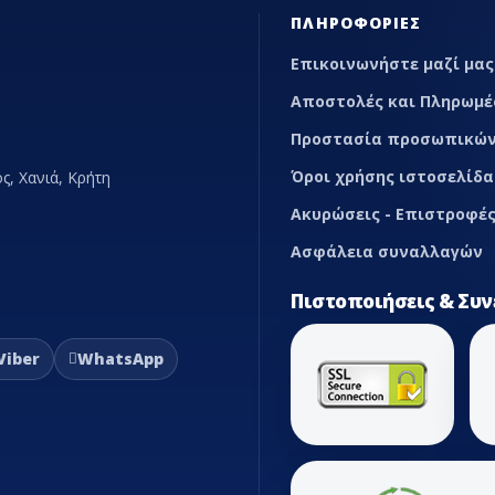
ΠΛΗΡΟΦΟΡΊΕΣ
ωτικές
Επικοινωνήστε μαζί μας
ονωτικής
Αποστολές και Πληρωμέ
xible
Προστασία προσωπικών
Όροι χρήσης ιστοσελίδα
ς, Χανιά, Κρήτη
αλβίδες
Ακυρώσεις - Επιστροφές
ομαγνητικής
Ασφάλεια συναλλαγών
φραγιστικά
Πιστοποιήσεις & Συν
υγείων -
λιματιστικών
Viber
WhatsApp
υνδέσμοι
ρανσης
τήματα
λεία