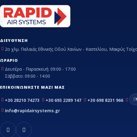
Θερμοεκτον
βαλβίδες
Orifice εκτ
βαλβίδας
Εύκαμπτα - Fle
ΔΙΕΎΘΥΝΣΗ
Θερμοστάτες
2ο χλμ. Παλαιάς Εθνικής Οδού Χανίων - Καστελίου, Μακρύς Τοίχο
Μαγνητικές β
ΩΡΆΡΙΟ
Πηνία ηλεκτρ
βαλβίδας
Δευτέρα - Παρασκευή: 09:00 - 17:00
Πιεσοστάτες
Σάββατο: 09:00 - 14:00
Σιλικόνες - σ
ΕΠΙΚΟΙΝΩΝΉΣΤΕ ΜΑΖΊ ΜΑΣ
Συμπιεστές ψ
συμπιεστές κ
+30 28210 74273
+30 693 2289 147
+30 698 8231 966
Τριχοειδής σ
info@rapidairsystems.gr
Φίλτρα αφύγ
ψυγείων
Ψυκτικά εξαρ
Ψυκτικά εργα