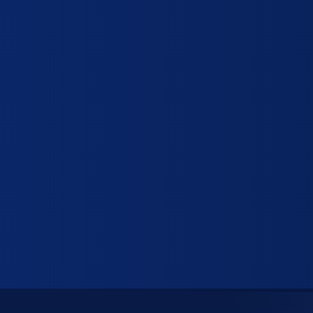
Αεροκουρτίνες
ψυγείων -
Διάφορα
Ανεμιστήρες
κλιματιστικών
Κάδοι α
Απορροφητήρες μονής
ς αξονικοί
Πίνακας 
αναρρόφησης
ς πλακέ
Ραφιέρε
Εξαεριστήρες
ς
Ρούχα Ε
Στεγνωτήρες χεριών
κοί
Σκεύη
ιστήρα
Καλάθι
λιματιστικού -
Λαμαρί
Λεκανά
μινίου
Σχάρες
εμιστήρα
frost
Τραπέζια
τραπεζι
ve
Επιφάν
τιστικών
Τραπέ
 υγρού
Τρόλεϊ 
βαλβίδες
ές
ς βαλβίδες