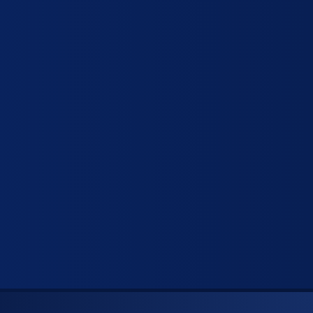
πορριμμάτων
stand - πεζοδρομίου
ς
ργασίας
α γενικής χρήσης
νες ψησίματος
κι gastronorm
 - Επιφάνειες
ών
ειες τραπεζιών
ζια
μεταφοράς