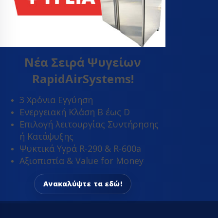
Ανεμιστήρες 
Ανεμιστήρες 
Ανεμιστήρε
Ανεμιστήρε
Νέα Σειρά Ψυγείων
Ανεμιστήρε
φυγοκεντρι
RapidAirSystems!
Μοτερ ανεμ
ψυγείου - κ
3 Χρόνια Εγγύηση
πλυντηρίου
Ενεργειακή Κλάση Β έως D
Φτερά αλου
Επιλογή λειτουργίας Συντήρησης
Φτερωτή αν
ή Κατάψυξης
ψυγείου no 
Ψυκτικά Υγρά R-290 & R-600a
Βάνες ball val
Αξιοπιστία & Value for Money
Βάσεις κλιμα
Δείκτες ροής
Ανακαλύψτε τα εδώ!
Εκτονωτικές 
Ηλεκτρονικ
εκτονωτικέ