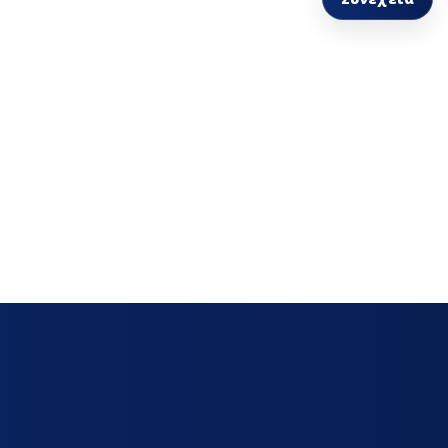
ΥΝΤΉΡΗΣΗΣ
οκόφτες
ΕΣ ΝΕΡΟΎ
ΧΑΤΚΟΝ
φτες - Κόφτες
ΑΛΆΜΩΝ
ών
ΖΙΑ ΕΡΓΑΣΊΑΣ
ΙΣΟΘΕΡΜΙΚΆ ΚΙΒΏΤΙΑ ΜΕΤΑΦΟΡΆΣ - THERMOBOX
ΑΤΑ ΚΑΦΈ- ΜΠΆΡ
ΨΥΚΤΙΚΆ ΜΗΧΑΝΉΜΑΤΑ
ΟΡΕΣ ΑΝΟΞΕΊΔΩΤΕΣ ΚΑΤΑΣΚΕΥΈΣ
ωτές
Εξατμιστές ψυκτικών
θαλάμων
ες
Συμπυκνωτές - Condensers
ες
Συμπυκνωτικές μονάδες
ηχανές -
τές Ποτών Χυμών
Ψυκτικά συγκροτήματα -
multi
ες
 καφέ
ερ
υστες
ηχανές
ες
ΑΤΙΚΌΣ ΕΞΟΠΛΙΣΜΌΣ -
ΠΡΟΣΦΟΡΈΣ ΜΗΧΑΝΗΜΆΤΩΝ