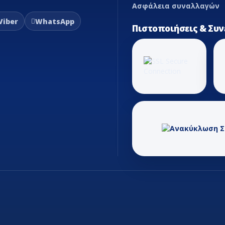
Ασφάλεια συναλλαγών
ωτικές
Viber
WhatsApp
Πιστοποιήσεις & Συν
ονωτικής
xible
αλβίδες
ομαγνητικής
φραγιστικά
υγείων -
λιματιστικών
υνδέσμοι
ρανσης
τήματα
λεία