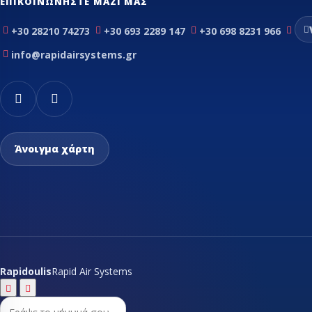
ΕΠΙΚΟΙΝΩΝΉΣΤΕ ΜΑΖΊ ΜΑΣ
Θερμοεκτον
βαλβίδες
+30 28210 74273
+30 693 2289 147
+30 698 8231 966
Orifice εκτ
info@rapidairsystems.gr
βαλβίδας
Εύκαμπτα - Fle
Θερμοστάτες
Μαγνητικές β
Πηνία ηλεκτρ
Άνοιγμα χάρτη
βαλβίδας
Πιεσοστάτες
Σιλικόνες - σ
Συμπιεστές ψ
συμπιεστές κ
Τριχοειδής σ
Φίλτρα αφύγ
ψυγείων
Rapidoulis
Rapid Air Systems
Ψυκτικά εξαρ
Ψυκτικά εργα