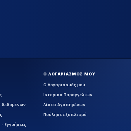
πορριμμάτων
stand - πεζοδρομίου
ς
ργασίας
α γενικής χρήσης
νες ψησίματος
κι gastronorm
Ο ΛΟΓΑΡΙΑΣΜΌΣ ΜΟΥ
Ο Λογαριασμός μου
 - Επιφάνειες
ών
ς
Ιστορικό Παραγγελιών
ειες τραπεζιών
 δεδομένων
Λίστα Αγαπημένων
ζια
ς
Πούλησε εξοπλισμό
μεταφοράς
 - Εγγυήσεις