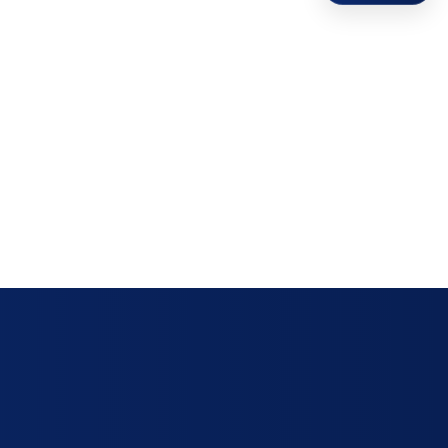
ΥΝΤΉΡΗΣΗΣ
οκόφτες
ΕΣ ΝΕΡΟΎ
ΧΑΤΚΟΝ
φτες - Κόφτες
ΑΛΆΜΩΝ
ών
ΖΙΑ ΕΡΓΑΣΊΑΣ
ΙΣΟΘΕΡΜΙΚΆ ΚΙΒΏΤΙΑ ΜΕΤΑΦΟΡΆΣ - THERMOBOX
ΑΤΑ ΚΑΦΈ- ΜΠΆΡ
ΨΥΚΤΙΚΆ ΜΗΧΑΝΉΜΑΤΑ
ΟΡΕΣ ΑΝΟΞΕΊΔΩΤΕΣ ΚΑΤΑΣΚΕΥΈΣ
ωτές
Εξατμιστές ψυκτικών
θαλάμων
ες
Συμπυκνωτές - Condensers
ες
Συμπυκνωτικές μονάδες
ηχανές -
τές Ποτών Χυμών
Ψυκτικά συγκροτήματα -
multi
ες
 καφέ
ερ
υστες
ηχανές
ες
ΑΤΙΚΌΣ ΕΞΟΠΛΙΣΜΌΣ -
ΠΡΟΣΦΟΡΈΣ ΜΗΧΑΝΗΜΆΤΩΝ