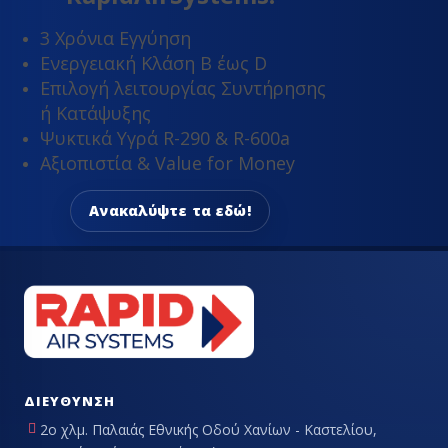
3 Χρόνια Εγγύηση
Ενεργειακή Κλάση Β έως D
Επιλογή λειτουργίας Συντήρησης
ή Κατάψυξης
Ψυκτικά Υγρά R-290 & R-600a
Αξιοπιστία & Value for Money
Ανακαλύψτε τα εδώ!
ΔΙΕΎΘΥΝΣΗ
2ο χλμ. Παλαιάς Εθνικής Οδού Χανίων - Καστελίου,